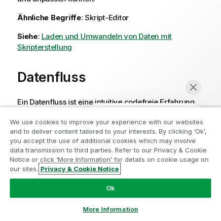
Ähnliche Begriffe
: Skript-Editor
Siehe
:
Laden und Umwandeln von Daten mit
Skripterstellung
Datenfluss
Ein Datenfluss ist eine intuitive codefreie Erfahrung,
mit der Sie einen visuellen Fluss zur Vorbereitung von
We use cookies to improve your experience with our websites
Daten erstellen können. Platzieren Sie Ihre
and to deliver content tailored to your interests. By clicking ‘Ok’,
Datenquelle auf dem Arbeitsbereich und verwenden
you accept the use of additional cookies which may involve
Sie verschiedene Prozessoren, um Ihre Daten zu
data transmission to third parties. Refer to our Privacy & Cookie
kombinieren und zu formen und bereinigte
Notice or click ‘More Information’ for details on cookie usage on
Datensätze für Ihre Analyseanwendungen oder ML-
our sites.
Privacy & Cookie Notice
Jetzt chatten
Experimente zu generieren.
Ok
Siehe:
Laden und Vorbereiten von Daten mit
Datenfluss
More Information