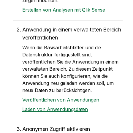
zeigen möchten.
Erstellen von Analysen mit Qlik Sense
Anwendung in einem verwalteten Bereich
veröffentlichen
Wenn die Basisarbeitsblätter und die
Datenstruktur fertiggestellt sind,
veröffentlichen Sie die Anwendung in einem
verwalteten Bereich. Zu diesem Zeitpunkt
können Sie auch konfigurieren, wie die
Anwendung neu geladen werden soll, um
neue Daten zu berücksichtigen.
Veröffentlichen von Anwendungen
Laden von Anwendungsdaten
Anonymen Zugriff aktivieren