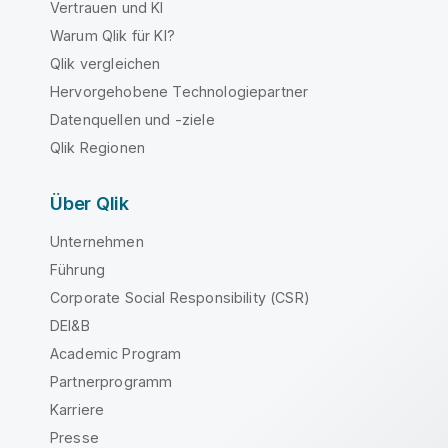
Vertrauen und KI
Warum Qlik für KI?
Qlik vergleichen
Hervorgehobene Technologiepartner
Datenquellen und -ziele
Qlik Regionen
Über Qlik
Unternehmen
Führung
Corporate Social Responsibility (CSR)
DEI&B
Academic Program
Partnerprogramm
Karriere
Presse