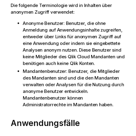
u
n
Die folgende Terminologie wird in Inhalten über
Q
w
anonymen Zugriff verwendet:
l
e
Anonyme Benutzer: Benutzer, die ohne
i
i
Anmeldung auf Anwendungsinhalte zugreifen,
k
s
entweder über Links für anonymen Zugriff auf
C
eine Anwendung oder indem sie eingebettete
l
Analysen anonym nutzen. Diese Benutzer sind
o
keine Mitglieder des
Qlik Cloud
Mandanten und
u
benötigen auch keine
Qlik
Konten.
d
G
Mandantenbenutzer: Benutzer, die Mitglieder
o
des Mandanten sind und die den Mandanten
v
verwalten oder Analysen für die Nutzung durch
e
anonyme Benutzer entwickeln.
r
Mandantenbenutzer können
n
Administratorrechte im Mandanten haben.
m
e
Anwendungsfälle
n
t