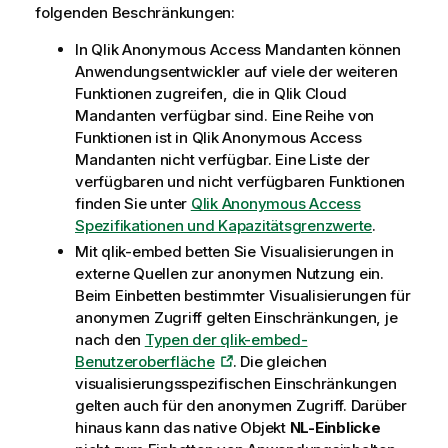
folgenden Beschränkungen:
In
Qlik Anonymous Access
Mandanten können
Anwendungsentwickler auf viele der weiteren
Funktionen zugreifen, die in
Qlik Cloud
Mandanten verfügbar sind. Eine Reihe von
Funktionen ist in
Qlik Anonymous Access
Mandanten nicht verfügbar. Eine Liste der
verfügbaren und nicht verfügbaren Funktionen
finden Sie unter
Qlik Anonymous Access
Spezifikationen und Kapazitätsgrenzwerte
.
Mit
qlik-embed
betten Sie Visualisierungen in
externe Quellen zur anonymen Nutzung ein.
Beim Einbetten bestimmter Visualisierungen für
anonymen Zugriff gelten Einschränkungen, je
nach den
Typen der
qlik-embed
-
Benutzeroberfläche
. Die gleichen
visualisierungsspezifischen Einschränkungen
gelten auch für den anonymen Zugriff. Darüber
hinaus kann das native Objekt
NL-Einblicke