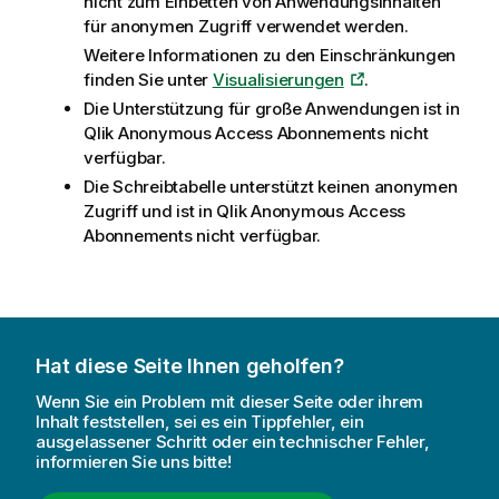
nicht zum Einbetten von Anwendungsinhalten
für anonymen Zugriff verwendet werden.
Weitere Informationen zu den Einschränkungen
finden Sie unter
Visualisierungen
.
Die Unterstützung für große Anwendungen ist in
Qlik Anonymous Access
Abonnements nicht
verfügbar.
Die Schreibtabelle unterstützt keinen anonymen
Zugriff und ist in
Qlik Anonymous Access
Abonnements nicht verfügbar.
Hat diese Seite Ihnen geholfen?
Wenn Sie ein Problem mit dieser Seite oder ihrem
Inhalt feststellen, sei es ein Tippfehler, ein
ausgelassener Schritt oder ein technischer Fehler,
informieren Sie uns bitte!