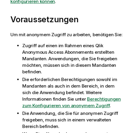
konfigurieren können
.
Voraussetzungen
Um mit anonymem Zugriff zu arbeiten, benötigen Sie:
Zugriff auf einen im Rahmen eines
Qlik
Anonymous Access
Abonnements erstellten
Mandanten. Anwendungen, die Sie freigeben
möchten, müssen sich in diesem Mandanten
befinden.
Die erforderlichen Berechtigungen sowohl im
Mandanten
als auch in dem Bereich, in dem
sich die Anwendung befindet. Weitere
Informationen finden Sie unter
Berechtigungen
zum Konfigurieren von anonymem Zugriff
.
Die Anwendung, die Sie für anonymen Zugriff
freigeben, muss sich in einem
verwalteten
Bereich
befinden.