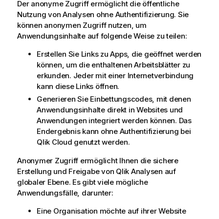
Der anonyme Zugriff ermöglicht die öffentliche
Nutzung von Analysen ohne Authentifizierung. Sie
können anonymen Zugriff nutzen, um
Anwendungsinhalte auf folgende Weise zu teilen:
Erstellen Sie Links zu Apps, die geöffnet werden
können, um die enthaltenen Arbeitsblätter zu
erkunden. Jeder mit einer Internetverbindung
kann diese Links öffnen.
Generieren Sie Einbettungscodes, mit denen
Anwendungsinhalte direkt in Websites und
Anwendungen integriert werden können. Das
Endergebnis kann ohne Authentifizierung bei
Qlik Cloud
genutzt werden.
Anonymer Zugriff ermöglicht Ihnen die sichere
Erstellung und Freigabe von
Qlik
Analysen auf
globaler Ebene. Es gibt viele mögliche
Anwendungsfälle, darunter:
Eine Organisation möchte auf ihrer Website