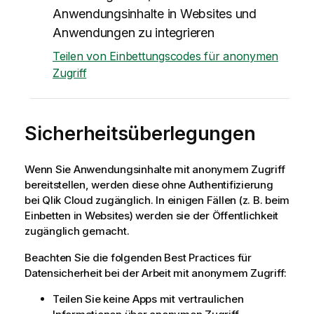
Anwendungsinhalte in Websites und
Anwendungen zu integrieren
Teilen von Einbettungscodes für anonymen
Zugriff
Sicherheitsüberlegungen
Wenn Sie Anwendungsinhalte mit anonymem Zugriff
bereitstellen, werden diese ohne Authentifizierung
bei
Qlik Cloud
zugänglich. In einigen Fällen (z. B. beim
Einbetten in Websites) werden sie der Öffentlichkeit
zugänglich gemacht.
Beachten Sie die folgenden Best Practices für
Datensicherheit bei der Arbeit mit anonymem Zugriff:
Teilen Sie keine Apps mit vertraulichen