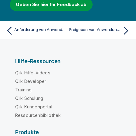
Geben Sie hier Ihr Feedback ab
Anforderung von Anwendungszugriff
Freigeben von Anwendungslinks für anonymen Zugriff
Hilfe-Ressourcen
Qlik Hilfe-Videos
Qlik Developer
Training
Qlik Schulung
Qlik Kundenportal
Ressourcenbibliothek
Produkte