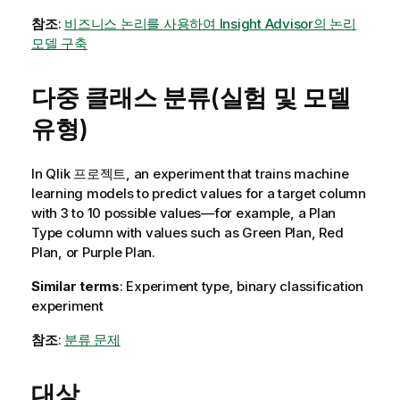
참조
:
비즈니스 논리를 사용하여 Insight Advisor의 논리
모델 구축
다중 클래스 분류(실험 및 모델
유형)
In
Qlik 프로젝트
, an experiment that trains machine
learning models to predict values for a target column
with 3 to 10 possible values—for example, a
Plan
Type
column with values such as
Green Plan
,
Red
Plan
, or
Purple Plan
.
Similar terms
: Experiment type, binary classification
experiment
참조
:
분류 문제
대상