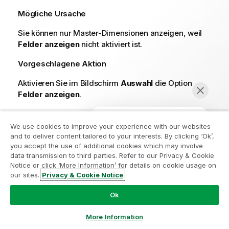
Mögliche Ursache
Sie können nur Master-Dimensionen anzeigen, weil
Felder anzeigen
nicht aktiviert ist.
Vorgeschlagene Aktion
Aktivieren Sie im Bildschirm
Auswahl
die Option
Felder anzeigen
.
We use cookies to improve your experience with our websites
Weitere Informationen
and to deliver content tailored to your interests. By clicking ‘Ok’,
you accept the use of additional cookies which may involve
data transmission to third parties. Refer to our Privacy & Cookie
Notice or click ‘More Information’ for details on cookie usage on
Das assoziative Auswahlmodell
our sites.
Privacy & Cookie Notice
Jetzt chatten
Verwenden des Auswahlwerkzeugs
Untersuchen mit Auswahlen
Ok
More Information