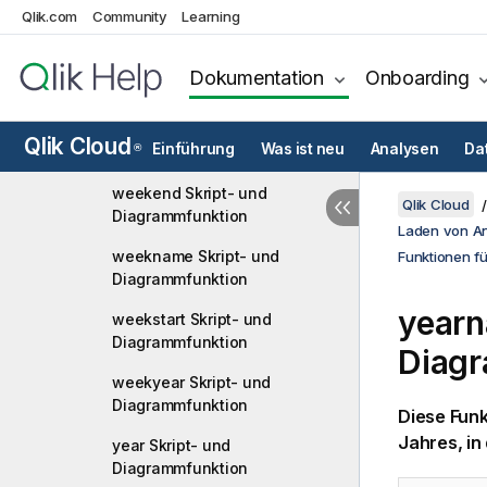
UTC Skript- und
Qlik.com
Community
Learning
Diagrammfunktion
week Skript- und
Dokumentation
Onboarding
Diagrammfunktion
weekday Skript- und
Qlik Cloud
Einführung
Was ist neu
Analysen
Da
®
Diagrammfunktion
weekend Skript- und
Qlik Cloud
Diagrammfunktion
Laden von A
weekname Skript- und
Funktionen f
Diagrammfunktion
yearn
weekstart Skript- und
Diagrammfunktion
Diag
weekyear Skript- und
Diagrammfunktion
Diese Funk
Jahres, i
year Skript- und
Diagrammfunktion