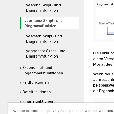
Diagramm de
yearend Skript- und
Diagrammfunktion
yearname Skript- und
Diagrammfunktion
yearstart Skript- und
Diagrammfunktion
yeartodate Skript- und
Die Funktio
Diagrammfunktion
einen Versa
Monat des 
Exponential- und
Logarithmusfunktionen
Wenn der er
Jahreszahl
Feldfunktionen
beispielswe
als Ergebn
Dateifunktionen
Finanzfunktionen
Diagramm de
Formatierungsfunktionen
We use cookies to improve your experience with our websites