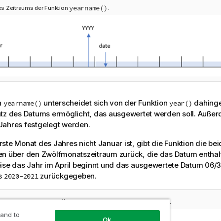
yearname()
s Zeitraums der Funktion
.
n
unterscheidet sich von der Funktion
dahinge
yearname()
year()
tz des Datums ermöglicht, das ausgewertet werden soll. Außer
Jahres festgelegt werden.
ste Monat des Jahres nicht Januar ist, gibt die Funktion die bei
en über den Zwölfmonatszeitraum zurück, die das Datum entha
ise das Jahr im April beginnt und das ausgewertete Datum 06/3
is
zurückgegeben.
2020-2021
yearname()
r Funktion
mit April als erstem Monat des Jahres.
 and to
Ok