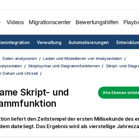
Videos
Migrationscenter
Bewertungshilfen
Playb
tenintegration
Verwaltung
Automatisierungen
Entwicklu
Daten analysieren
Laden und Modellieren von Analysedaten
nalysedaten
Skriptsyntax und Diagrammfunktionen
Skript- und Diag
ür Datum und Uhrzeit
ame Skript- und
Alle Ebenen einb
rammfunktion
tion liefert den Zeitstempel der ersten Millisekunde des 
n dem
date
liegt. Das Ergebnis wird als vierstellige Jahresza