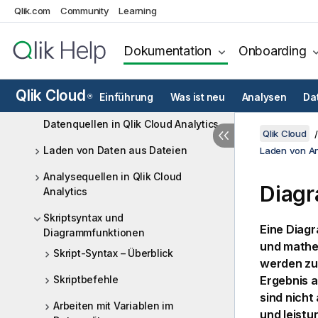
Gemeinsames Entwickeln von
Qlik.com
Community
Learning
Datenladeskripten in freigegebenen
Bereichen
Dokumentation
Onboarding
Direkter Zugriff auf Cloud-
Datenbanken mit Direct Query
Qlik Cloud
Qlik Data Gateway – direkter Zugriff
Einführung
Was ist neu
Analysen
Da
®
Datenquellen in Qlik Cloud Analytics
Qlik Cloud
Laden von Daten aus Dateien
Laden von A
Analysequellen in Qlik Cloud
Diag
Analytics
Skriptsyntax und
Eine
Diag
Diagrammfunktionen
und math
Skript-Syntax – Überblick
werden zu
Skriptbefehle
Ergebnis a
sind nich
Arbeiten mit Variablen im
und leistu