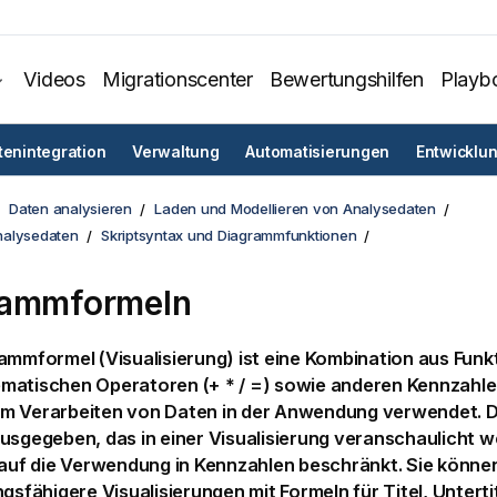
Videos
Migrationscenter
Bewertungshilfen
Playb
tenintegration
Verwaltung
Automatisierungen
Entwicklu
Daten analysieren
Laden und Modellieren von Analysedaten
nalysedaten
Skriptsyntax und Diagrammfunktionen
rammformeln
ramm
formel (
Visualisierung
) ist eine Kombination aus Funk
ematischen Operatoren
(+ * / =)
sowie anderen
Kennzahle
m Verarbeiten von Daten in der
Anwendung
verwendet. D
usgegeben, das in einer Visualisierung veranschaulicht w
t auf die Verwendung in Kennzahlen beschränkt. Sie könn
ngsfähigere Visualisierungen mit Formeln für Titel, Untert