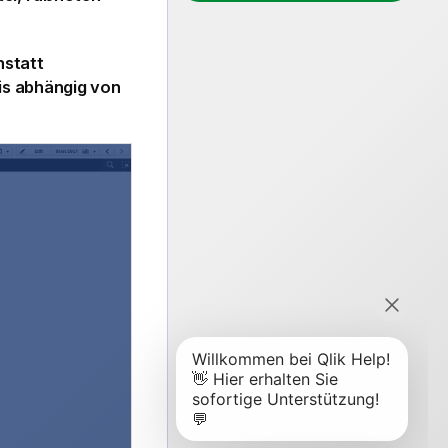
nstatt
is abhängig von