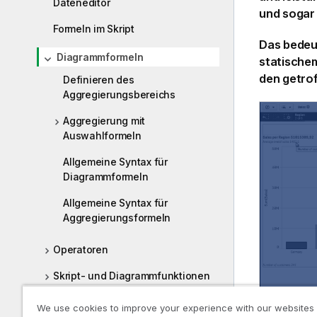
Dateneditor
und soga
Formeln im Skript
Das bedeut
Diagrammformeln
statische
den getro
Definieren des
Aggregierungsbereichs
Aggregierung mit
Auswahlformeln
Allgemeine Syntax für
Diagrammformeln
Allgemeine Syntax für
Aggregierungsformeln
Operatoren
Skript- und Diagrammfunktionen
Skripterstellung auf
We use cookies to improve your experience with our websites
Diagrammebene