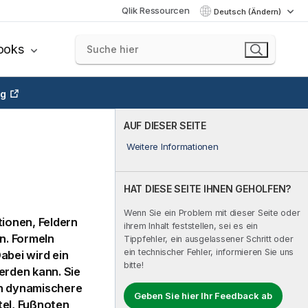
Qlik Ressourcen
Deutsch (Ändern)
ooks
ng
AUF DIESER SEITE
Weitere Informationen
HAT DIESE SEITE IHNEN GEHOLFEN?
Wenn Sie ein Problem mit dieser Seite oder
tionen, Feldern
ihrem Inhalt feststellen, sei es ein
n
. Formeln
Tippfehler, ein ausgelassener Schritt oder
ein technischer Fehler, informieren Sie uns
abei wird ein
bitte!
erden kann. Sie
en dynamischere
Geben Sie hier Ihr Feedback ab
itel, Fußnoten