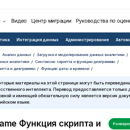
е
Видео
Центр миграции
Руководства по оцен
тика
Интеграция данных
Администрирование
Автом
Анализ данных
Загрузка и моделирование данных аналитики
нных аналитики
Синтаксис скрипта и функции диаграммы
рипта и диаграммы
Функции даты и времени
оторые материалы на этой странице могут быть переведен
сственного интеллекта. Перевод предоставляется только 
овной и имеющей обязательную силу является версия доку
ийском языке.
name Функция скрипта и
Разверн