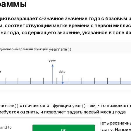
раммы
ция возвращает 4-значное значение года с базовым
м, соответствующим метке времени с первой милли
дня года, содержащего значение, указанное в поле
da
yearname()
диапазона времени функции
.
отличается от функции
тем, что позволяет 
earname()
year()
ебуется оценить, и позволяет задать первый месяц года.
й месяц года не январь, функция вернет два четырехзначн
 and to
 двенадцатимесячного периода, содержащего дату. Наприм
Ok