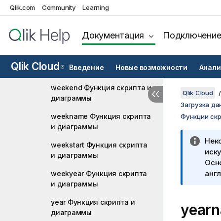
UTC Функция скрипта и
Qlik.com
Community
Learning
диаграммы
week Функция скрипта и
Документация
Подключени
диаграммы
weekday Функция скрипта и
Qlik Cloud
Введение
Новые возможности
Анали
®
диаграммы
weekend Функция скрипта и
Qlik Cloud
диаграммы
Загрузка да
weekname Функция скрипта
Функции ск
и диаграммы
Нек
weekstart Функция скрипта
иску
и диаграммы
Осн
англ
weekyear Функция скрипта
и диаграммы
year Функция скрипта и
year
диаграммы