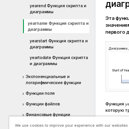
диаг
yearend Функция скрипта и
диаграммы
Эта функ
yearname Функция скрипта и
значение
диаграммы
первого 
yearstart Функция скрипта и
диаграммы
Диаграмма 
yeartodate Функция скрипта
и диаграммы
Экспоненциальные и
логарифмические функции
Функции поля
Функция
Функции файлов
y
которую тр
Финансовые функции
Если первы
Функции форматирования
We use cookies to improve your experience with our websites
в течение