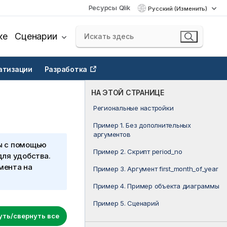
Ресурсы Qlik
Русский (Изменить)
ке
Сценарии
атизации
Разработка
НА ЭТОЙ СТРАНИЦЕ
Региональные настройки
Пример 1. Без дополнительных
аргументов
ы с помощью
Пример 2. Скрипт period_no
для удобства.
мента на
Пример 3. Аргумент first_month_of_year
Пример 4. Пример объекта диаграммы
Пример 5. Сценарий
уть/свернуть все