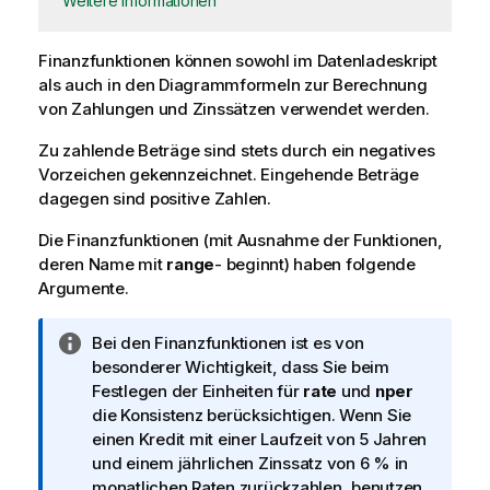
Weitere Informationen
Finanzfunktionen können sowohl im Daten
ladeskript
als auch in den Diagrammformeln zur Berechnung
von Zahlungen und Zinssätzen verwendet werden.
Zu zahlende Beträge sind stets durch ein negatives
Vorzeichen gekennzeichnet. Eingehende Beträge
dagegen sind positive Zahlen.
Die Finanzfunktionen (mit Ausnahme der Funktionen,
deren Name mit
range
- beginnt) haben folgende
Argumente.
I
Bei den Finanzfunktionen ist es von
n
besonderer Wichtigkeit, dass Sie beim
f
Festlegen der Einheiten für
rate
und
nper
o
die Konsistenz berücksichtigen. Wenn Sie
r
einen Kredit mit einer Laufzeit von 5 Jahren
m
und einem jährlichen Zinssatz von 6 % in
a
monatlichen Raten zurückzahlen, benutzen