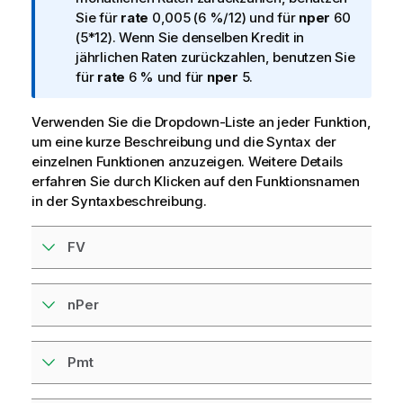
t
Sie für
rate
0,005 (6 %/12) und für
nper
60
i
(5*12). Wenn Sie denselben Kredit in
o
jährlichen Raten zurückzahlen, benutzen Sie
n
für
rate
6 % und für
nper
5.
s
h
Verwenden Sie die Dropdown-Liste an jeder Funktion,
i
um eine kurze Beschreibung und die Syntax der
n
einzelnen Funktionen anzuzeigen. Weitere Details
w
erfahren Sie durch Klicken auf den Funktionsnamen
e
in der Syntaxbeschreibung.
i
s
FV
nPer
Pmt