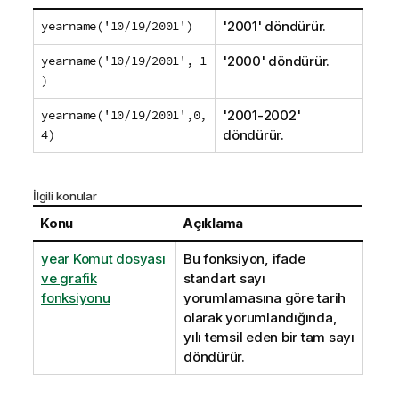
yearname('10/19/2001')
'2001' döndürür.
yearname('10/19/2001',-1
'2000' döndürür.
)
yearname('10/19/2001',0,
'2001-2002'
4)
döndürür.
İlgili konular
Konu
Açıklama
year Komut dosyası
Bu fonksiyon, ifade
ve grafik
standart sayı
fonksiyonu
yorumlamasına göre tarih
olarak yorumlandığında,
yılı temsil eden bir tam sayı
döndürür.