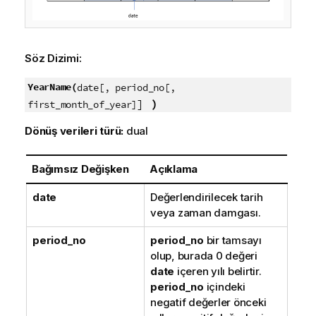
Söz Dizimi:
YearName(
date[, period_no[,
]
)
first_month_of_year]
Dönüş verileri türü:
dual
Bağımsız Değişken
Açıklama
date
Değerlendirilecek tarih
veya zaman damgası.
period_no
period_no
bir tamsayı
olup, burada 0 değeri
date
içeren yılı belirtir.
period_no
içindeki
negatif değerler önceki