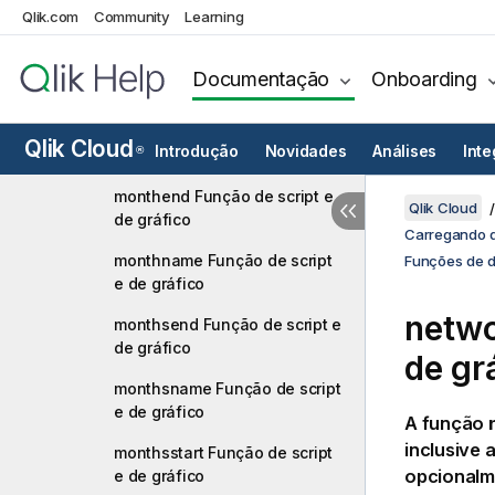
makeweekdate Função de
Qlik.com
Community
Learning
script e de gráfico
minute Função de script e de
Documentação
Onboarding
gráfico
month Função de script e de
Qlik Cloud
Introdução
Novidades
Análises
Int
®
gráfico
monthend Função de script e
Qlik Cloud
de gráfico
Carregando d
monthname Função de script
Funções de d
e de gráfico
netwo
monthsend Função de script e
de gráfico
de gr
monthsname Função de script
e de gráfico
A função
inclusive 
monthsstart Função de script
opcionalme
e de gráfico