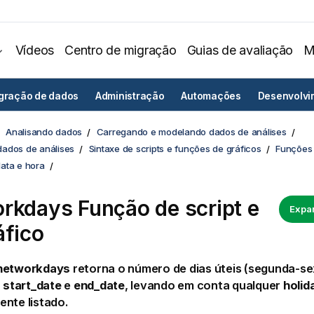
Vídeos
Centro de migração
Guias de avaliação
M
egração de dados
Administração
Automações
Desenvolvi
Analisando dados
Carregando e modelando dados de análises
ados de análises
Sintaxe de scripts e funções de gráficos
Funções 
ata e hora
rkdays Função de script e
Expan
áfico
networkdays
retorna o número de dias úteis (segunda-se
a
start_date
e
end_date
, levando em conta qualquer
holid
nte listado.