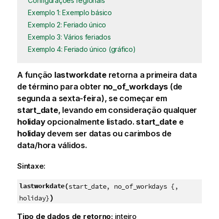
Configurações regionais
Exemplo 1: Exemplo básico
Exemplo 2: Feriado único
Exemplo 3: Vários feriados
Exemplo 4: Feriado único (gráfico)
A função
lastworkdate
retorna a primeira data
de término para obter
no_of_workdays
(de
segunda a sexta-feira), se começar em
start_date
, levando em consideração qualquer
holiday
opcionalmente listado.
start_date
e
holiday
devem ser datas ou carimbos de
data/hora válidos.
Sintaxe:
lastworkdate(
start_date, no_of_workdays {,
)
holiday}
Tipo de dados de retorno:
inteiro