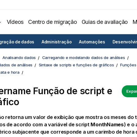
Vídeos
Centro de migração
Guias de avaliação
M
egração de dados
Administração
Automações
Desenvolvi
Analisando dados
Carregando e modelando dados de análises
ados de análises
Sintaxe de scripts e funções de gráficos
Funções 
ata e hora
ername Função de script e
Expan
áfico
o retorna um valor de exibição que mostra os meses do 
os de acordo com a variável de script
MonthNames
) e o
érico subjacente que corresponde a um carimbo de hora 