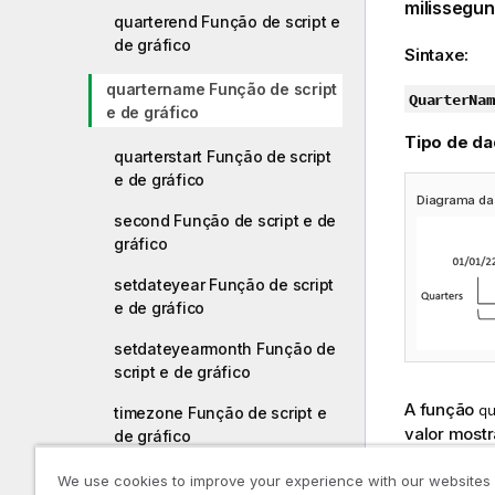
milissegun
quarterend Função de script e
de gráfico
Sintaxe:
quartername Função de script
QuarterNam
e de gráfico
Tipo de da
quarterstart Função de script
e de gráfico
Diagrama da
second Função de script e de
gráfico
setdateyear Função de script
e de gráfico
setdateyearmonth Função de
script e de gráfico
A função
q
timezone Função de script e
valor mostr
de gráfico
subjacente 
today Função de script e de
We use cookies to improve your experience with our websites