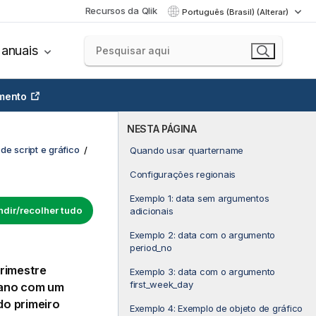
Recursos da Qlik
Português (Brasil) (Alterar)
anuais
mento
NESTA PÁGINA
de script e gráfico
Quando usar quartername
Configurações regionais
Exemplo 1: data sem argumentos
dir/recolher tudo
adicionais
Exemplo 2: data com o argumento
period_no
trimestre
Exemplo 3: data com o argumento
first_week_day
 ano com um
do primeiro
Exemplo 4: Exemplo de objeto de gráfico