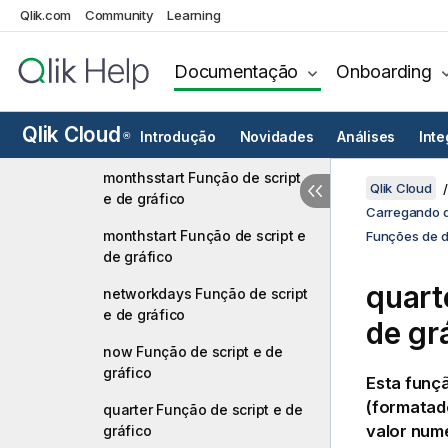
monthname Função de script
Qlik.com
Community
Learning
e de gráfico
monthsend Função de script e
Documentação
Onboarding
de gráfico
monthsname Função de script
Qlik Cloud
Introdução
Novidades
Análises
Int
®
e de gráfico
monthsstart Função de script
Qlik Cloud
e de gráfico
Carregando d
monthstart Função de script e
Funções de d
de gráfico
quart
networkdays Função de script
e de gráfico
de gr
now Função de script e de
gráfico
Esta funçã
(formatad
quarter Função de script e de
valor num
gráfico