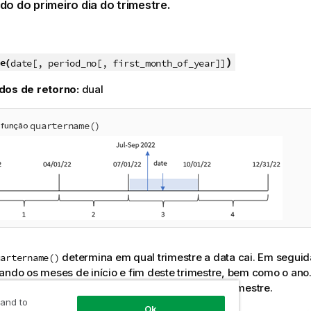
do do primeiro dia do trimestre.
)
e(
date[, period_no[, first_month_of_year]]
dos de retorno:
dual
quartername()
 função
determina em qual trimestre a data cai. Em seguid
uartername()
ando os meses de início e fim deste trimestre, bem como o ano
desse resultado é o primeiro milissegundo do trimestre.
 and to
Ok