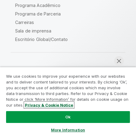
Programa Acadêmico
Programa de Parceria
Carreiras
Sala de imprensa
Escritório Global/Contato
Comunidade Qlik
We use cookies to improve your experience with our websites
and to deliver content tailored to your interests. By clicking ‘Ok’,
Acordos legais
Termos do produto
you accept the use of additional cookies which may involve
data transmission to third parties. Refer to our Privacy & Cookie
Legal Policies
Políticas Legais
Notice or click ‘More Information’ for details on cookie usage on
Termos de uso
Marcas comerciais
our sites.
Privacy & Cookie Notice
Bater papo agora
Do Not Share My Info
Ok
Copyright © 1993-2026 QlikTech International AB. Todos os
direitos reservados.
More Information