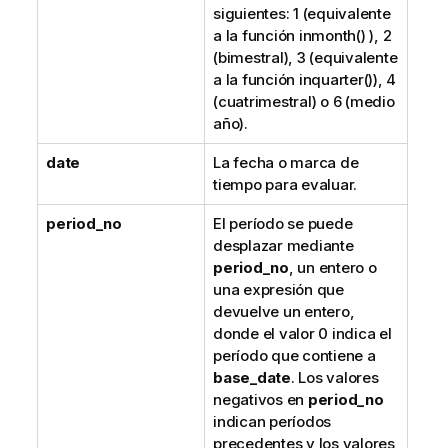
siguientes: 1 (equivalente
a la función
inmonth()
), 2
(bimestral), 3 (equivalente
a la función
inquarter()
), 4
(cuatrimestral) o 6 (medio
año).
date
La fecha o marca de
tiempo para evaluar.
period_no
El período se puede
desplazar mediante
period_no
, un entero o
una expresión que
devuelve un entero,
donde el valor 0 indica el
período que contiene a
base_date
. Los valores
negativos en
period_no
indican períodos
precedentes y los valores