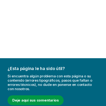
m
a
t
i
v
a
¿Esta página le ha sido útil?
Si encuentra algún problema con esta página o su
contenido (errores tipográficos, pasos que faltan o
errores técnicos), no dude en ponerse en contacto
con nosotros.
Deje aquí sus comentarios