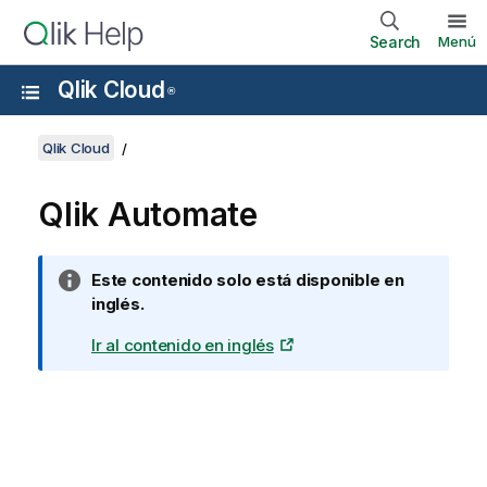
Search
Menú
Qlik Cloud
®
Qlik Cloud
Qlik Automate
N
Este contenido solo está disponible en
o
inglés.
t
Ir al contenido en inglés
a
i
n
f
o
r