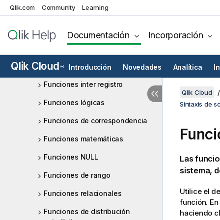
Qlik.com
Community
Learning
Funciones de formato
Funciones numéricas generales
Documentación
Incorporación
Funciones geoespaciales
Qlik Cloud
Funciones de interpretación
Introducción
Novedades
Analítica
I
®
Funciones inter registro
Qlik Cloud
Funciones lógicas
Sintaxis de s
Funciones de correspondencia
Funci
Funciones matemáticas
Funciones NULL
Las funcio
sistema, d
Funciones de rango
Utilice el 
Funciones relacionales
función. En
Funciones de distribución
haciendo cl