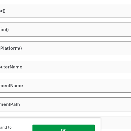
r()
im()
tPlatform()
uterName
mentName
mentPath
mentTitle
 and to
Ok