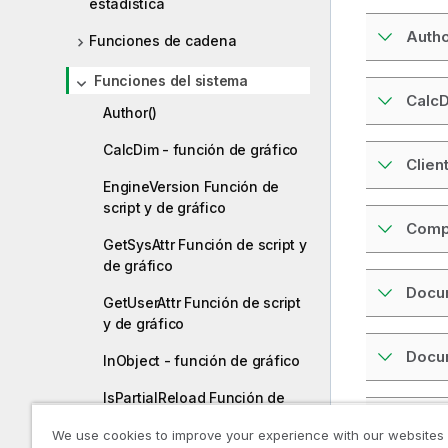
estadística
Autho
Funciones de cadena
Funciones del sistema
CalcD
Author()
CalcDim - función de gráfico
Clien
EngineVersion Función de
script y de gráfico
Comp
GetSysAttr Función de script y
de gráfico
Docu
GetUserAttr Función de script
y de gráfico
Docu
InObject - función de gráfico
IsPartialReload Función de
script
Docu
We use cookies to improve your experience with our websites