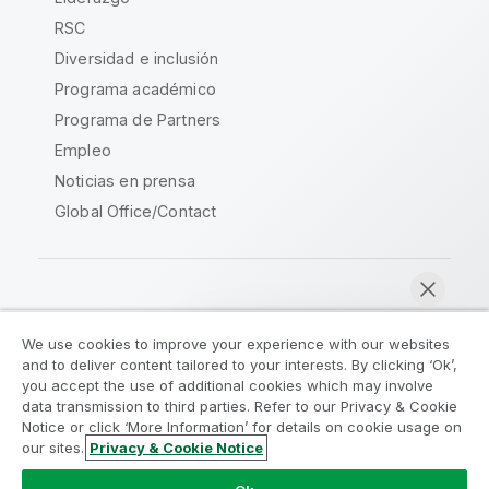
RSC
Diversidad e inclusión
Programa académico
Programa de Partners
Empleo
Noticias en prensa
Global Office/Contact
Qlik Community
We use cookies to improve your experience with our websites
and to deliver content tailored to your interests. By clicking ‘Ok’,
Acuerdos legales
Condiciones del producto
you accept the use of additional cookies which may involve
data transmission to third parties. Refer to our Privacy & Cookie
Legal Policies
Política legal
Notice or click ‘More Information’ for details on cookie usage on
Condiciones de uso
Marcas comerciales
our sites.
Privacy & Cookie Notice
Chatear ahora
Do Not Share My Info