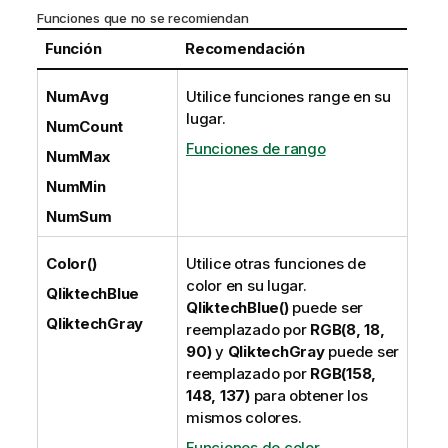
Funciones que no se recomiendan
Función
Recomendación
NumAvg
Utilice funciones range en su
lugar.
NumCount
Funciones de rango
NumMax
NumMin
NumSum
Color()
Utilice otras funciones de
color en su lugar.
QliktechBlue
QliktechBlue()
puede ser
QliktechGray
reemplazado por
RGB(8, 18,
90)
y
QliktechGray
puede ser
reemplazado por
RGB(158,
148, 137)
para obtener los
mismos colores.
Funciones de color