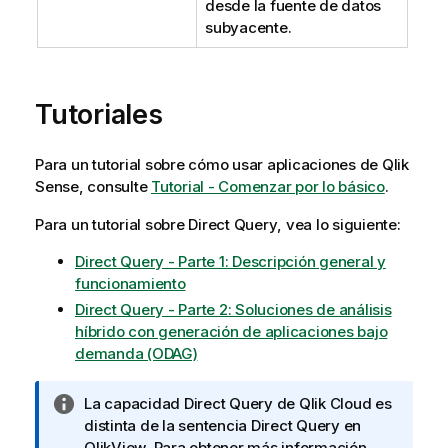
desde la fuente de datos
subyacente.
Tutoriales
Para un tutorial sobre cómo usar aplicaciones de
Qlik
Sense
, consulte
Tutorial - Comenzar por lo básico
.
Para un tutorial sobre
Direct Query
, vea lo siguiente:
Direct Query - Parte 1: Descripción general y
funcionamiento
Direct Query - Parte 2: Soluciones de análisis
híbrido con generación de aplicaciones bajo
demanda (ODAG)
N
La capacidad
Direct Query
de
Qlik Cloud
es
o
distinta de la sentencia Direct Query en
t
QlikView
. Para obtener más información,