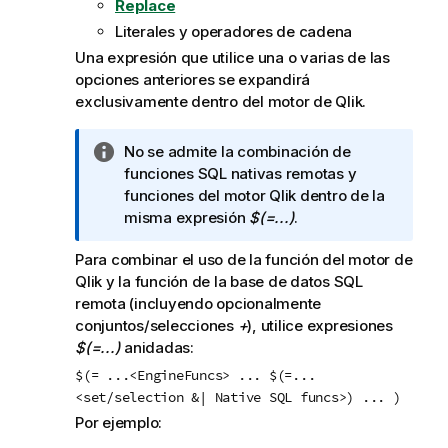
Replace
Literales y operadores de cadena
Una expresión que utilice una o varias de las
opciones anteriores se expandirá
exclusivamente dentro del motor de
Qlik
.
N
No se admite la combinación de
o
funciones SQL nativas remotas y
t
funciones del motor
Qlik
dentro de la
a
misma expresión
$(=...)
.
i
Para combinar el uso de la función del motor de
n
Qlik
y la función de la base de datos SQL
f
remota (incluyendo opcionalmente
o
conjuntos/selecciones
+
), utilice expresiones
r
$(=...)
anidadas:
m
a
$(= ...<EngineFuncs> ... $(=...
t
<set/selection &| Native SQL funcs>) ... )
i
Por ejemplo:
v