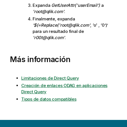
Expanda
GetUserAttr('userEmail')
a
'root@qlik.com'
.
Finalmente, expanda
‘$(=Replace('root@qlik.com'
, ‘o' , ‘0’)’
para un resultado final de
'r00t@qlik.com'
.
Más información
Limitaciones de Direct Query
Creación de enlaces ODAG en aplicaciones
Direct Query
Tipos de datos compatibles