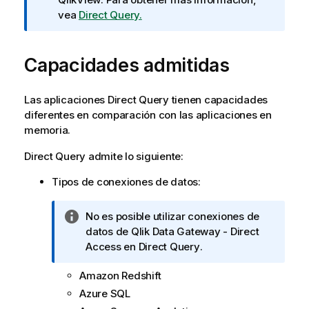
a
vea
Direct Query.
i
n
Capacidades admitidas
f
o
r
Las aplicaciones
Direct Query
tienen capacidades
m
diferentes en comparación con las aplicaciones en
a
memoria.
t
i
Direct Query
admite lo siguiente:
v
a
Tipos de
conexiones de datos
:
N
No es posible utilizar conexiones de
o
datos de
Qlik Data Gateway - Direct
t
Access
en
Direct Query
.
a
Amazon Redshift
i
n
Azure SQL
f