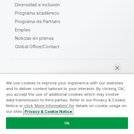
Diversidad e inclusión
Programa académico
Programa de Partners
Empleo
Noticias en prensa
Global Office/Contact
Qlik Community
We use cookies to improve your experience with our websites
and to deliver content tailored to your interests. By clicking ‘Ok’,
Acuerdos legales
Condiciones del producto
you accept the use of additional cookies which may involve
data transmission to third parties. Refer to our Privacy & Cookie
Legal Policies
Política legal
Notice or click ‘More Information’ for details on cookie usage on
Condiciones de uso
Marcas comerciales
our sites.
Privacy & Cookie Notice
Chatear ahora
Do Not Share My Info
Ok
Copyright © 1993-2026 QlikTech International AB.
Reservados todos los derechos.