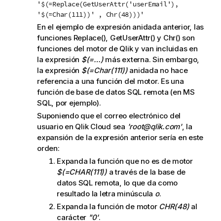
'$(=Replace(GetUserAttr('userEmail'),
a
'$(=Char(111))' , Chr(48)))'
En el ejemplo de expresión anidada anterior, las
funciones
Replace()
,
GetUserAttr()
y
Chr()
son
funciones del motor de
Qlik
y van incluidas en
la expresión
$(=…)
más externa. Sin embargo,
la expresión
$(=Char(111))
anidada no hace
referencia a una función del motor. Es una
función de base de datos SQL remota (en MS
SQL, por ejemplo).
Suponiendo que el correo electrónico del
usuario en
Qlik Cloud
sea
'root@qlik.com'
, la
expansión de la expresión anterior sería en este
orden:
Expanda la función que no es de motor
$(=CHAR(111))
a través de la base de
datos SQL remota, lo que da como
resultado la letra minúscula
o
.
Expanda la función de motor
CHR(48)
al
carácter
"0'
.