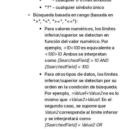
"?" - cualquier símbolo único
Búsqueda basada en rango (basada en
">", "<", ">=", "<="):
Para valores numéricos, los límites
inferior/superior se detectan en
función del valor numérico. Por
ejemplo,
>10<100
es equivalente a
<100>10
. Ambos se interpretan
como
[SearchedField] > 10 AND
[SearchedField] < 100
.
Para otros tipos de datos, los límites
inferior/superior se detectan por su
orden en la condición de búsqueda.
Por ejemplo,
>Value1<Value2
no es lo
mismo que
<Value2>Value1
. En el
segundo caso, se supone que
Value2
corresponde al límite inferior
y se interpretará como
[SearchedField] < Value2 OR