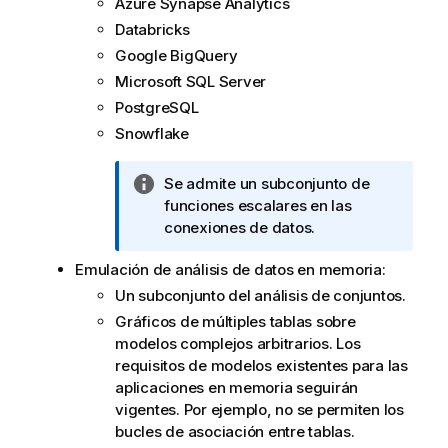
Azure Synapse Analytics
o
Databricks
r
Google BigQuery
m
Microsoft SQL Server
a
PostgreSQL
t
i
Snowflake
v
a
N
Se admite un subconjunto de
o
funciones escalares en las
t
conexiones de datos.
a
Emulación de análisis de datos en memoria:
i
n
Un subconjunto del
análisis de conjuntos
.
f
Gráficos
de múltiples tablas sobre
o
modelos complejos arbitrarios. Los
r
requisitos de modelos existentes para las
m
aplicaciones en memoria seguirán
a
vigentes. Por ejemplo, no se permiten los
t
bucles de asociación entre tablas.
i