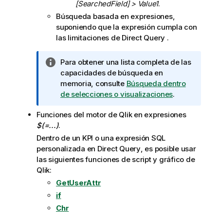
[SearchedField] > Value1
.
Búsqueda basada en expresiones,
suponiendo que la expresión cumpla con
las limitaciones de Direct Query .
N
Para obtener una lista completa de las
o
capacidades de búsqueda en
t
memoria, consulte
Búsqueda dentro
a
de selecciones o visualizaciones
.
i
Funciones del motor de
Qlik
en expresiones
n
$(=...)
.
f
o
Dentro de un KPI o una expresión SQL
r
personalizada en
Direct Query
, es posible usar
m
las siguientes funciones de script y gráfico de
a
Qlik
:
t
GetUserAttr
i
if
v
Chr
a