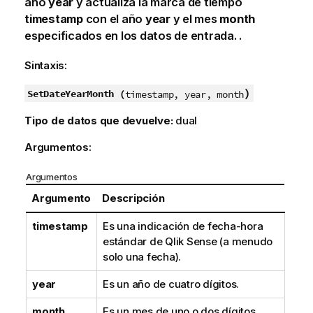
año
year
y actualiza la marca de tiempo
timestamp
con el año
year
y el mes
month
especificados en los datos de entrada. .
Sintaxis:
)
SetDateYearMonth (
timestamp, year, month
Tipo de datos que devuelve:
dual
Argumentos:
Argumentos
Argumento
Descripción
timestamp
Es una indicación de fecha-hora
estándar de
Qlik Sense
(a menudo
solo una fecha).
year
Es un año de cuatro dígitos.
month
Es un mes de uno o dos dígitos.