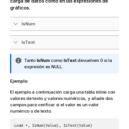
carga de datos
como en las expresiones de
gráficos.
IsNum
IsText
N
Tanto
IsNum
como
IsText
devuelven 0 si la
o
expresión es
NULL
.
t
a
Ejemplo:
i
El ejemplo a continuación carga una tabla inline con
n
valores de texto y valores numéricos, y añade dos
f
campos para verificar si el valor es un valor
o
numérico o de texto.
r
m
a
Load *, IsNum(Value), IsText(Value)
