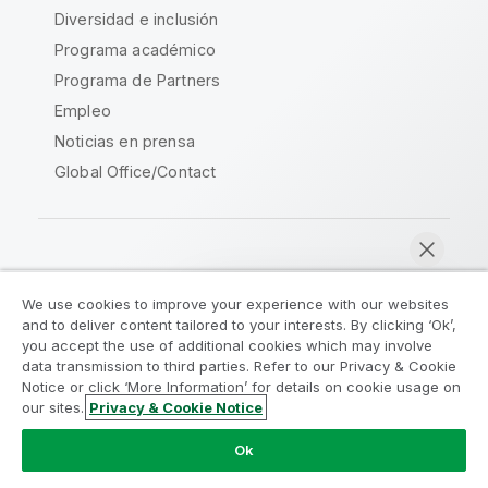
Diversidad e inclusión
Programa académico
Programa de Partners
Empleo
Noticias en prensa
Global Office/Contact
Qlik Community
We use cookies to improve your experience with our websites
and to deliver content tailored to your interests. By clicking ‘Ok’,
Acuerdos legales
Condiciones del producto
you accept the use of additional cookies which may involve
data transmission to third parties. Refer to our Privacy & Cookie
Legal Policies
Política legal
Notice or click ‘More Information’ for details on cookie usage on
Condiciones de uso
Marcas comerciales
our sites.
Privacy & Cookie Notice
Chatear ahora
Do Not Share My Info
Ok
Copyright © 1993-2026 QlikTech International AB.
Reservados todos los derechos.