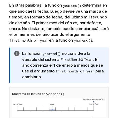
En otras palabras, la función
determina en
yearend()
qué año cae la fecha. Luego devuelve una marca de
tiempo, en formato de fecha, del último milisegundo
de ese año. El primer mes del año es, por defecto,
enero. No obstante, también puede cambiar cuál será
el primer mes del año usando el argumento
en la función
.
first_month_of_year
yearend()
N
La función
no considera la
yearend()
o
variable
del sistema
. El
FirstMonthOfYear
t
año comienza el 1 de enero a menos que se
a
use el argumento
para
first_month_of_year
i
cambiarlo.
n
f
o
yearend()
Diagrama de la función
.
r
m
a
t