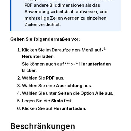
r
PDF andere Bilddimensionen als das
m
Anwendungsarbeitsblatt aufweisen, und
a
mehrzeilige Zeilen werden zu einzelnen
t
Zeilen verdichtet.
i
o
Gehen Sie folgendermaßen vor:
n
Klicken Sie im Daraufzeigen-Menü auf
s
Herunterladen
.
h
i
Sie können auch auf
>
Herunterladen
n
klicken.
w
Wählen Sie
PDF
aus.
e
Wählen Sie eine
Ausrichtung
aus.
i
Wählen Sie unter
Seiten
die Option
Alle
aus.
s
Legen Sie die
Skala
fest.
Klicken Sie auf
Herunterladen
.
Beschränkungen