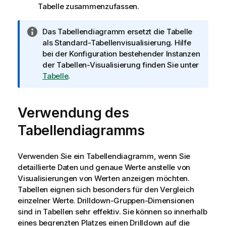
Tabelle zusammenzufassen.
I
Das Tabellendiagramm ersetzt die Tabelle
n
als Standard-Tabellenvisualisierung. Hilfe
f
bei der Konfiguration bestehender Instanzen
o
der Tabellen-Visualisierung finden Sie unter
r
Tabelle
.
m
a
Verwendung des
t
i
Tabellendiagramms
o
n
s
Verwenden Sie ein Tabellendiagramm, wenn Sie
h
detaillierte Daten und genaue Werte anstelle von
i
Visualisierungen von Werten anzeigen möchten.
n
Tabellen eignen sich besonders für den Vergleich
w
einzelner Werte. Drilldown-Gruppen-Dimensionen
e
sind in Tabellen sehr effektiv. Sie können so innerhalb
i
eines begrenzten Platzes einen Drilldown auf die