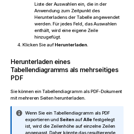
Liste der Auswahlen ein, die in der
Anwendung zum Zeitpunkt des
Herunterladens der Tabelle angewendet
werden. Für jedes Feld, das Auswahlen
enthält, wird eine eigene Zeile
hinzugefügt.
Klicken Sie auf
Herunterladen
.
Herunterladen eines
Tabellendiagramms als mehrseitiges
PDF
Sie können ein Tabellendiagramm als PDF-Dokument
mit mehreren Seiten herunterladen.
I
Wenn Sie ein Tabellendiagramm als PDF
n
exportieren und
Seiten
auf
Alle
festgelegt
f
ist, wird die Zeilenhöhe auf einzelne Zeilen
o
angepasst. Daher könnte das resultierende