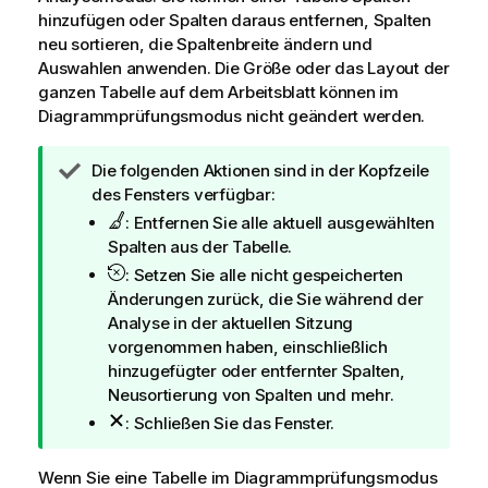
hinzufügen oder Spalten daraus entfernen, Spalten
neu sortieren, die Spaltenbreite ändern und
Auswahlen anwenden. Die Größe oder das Layout der
ganzen Tabelle auf dem Arbeitsblatt können im
Diagrammprüfungsmodus nicht geändert werden.
T
Die folgenden Aktionen sind in der Kopfzeile
i
des Fensters verfügbar:
p
: Entfernen Sie alle aktuell ausgewählten
p
Spalten aus der Tabelle.
h
: Setzen Sie alle nicht gespeicherten
i
Änderungen zurück, die Sie während der
n
Analyse in der aktuellen Sitzung
w
vorgenommen haben, einschließlich
e
hinzugefügter oder entfernter Spalten,
i
Neusortierung von Spalten und mehr.
s
: Schließen Sie das Fenster.
Wenn Sie eine Tabelle im Diagrammprüfungsmodus