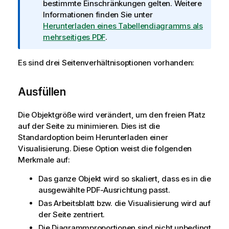
o
bestimmte Einschränkungen gelten. Weitere
r
Informationen finden Sie unter
m
Herunterladen eines Tabellendiagramms als
a
mehrseitiges PDF
.
t
i
Es sind drei Seitenverhältnisoptionen vorhanden:
o
n
Ausfüllen
s
h
Die Objektgröße wird verändert, um den freien Platz
i
auf der Seite zu minimieren. Dies ist die
n
Standardoption beim Herunterladen einer
w
Visualisierung. Diese Option weist die folgenden
e
Merkmale auf:
i
s
Das ganze Objekt wird so skaliert, dass es in die
ausgewählte
PDF
-Ausrichtung passt.
Das Arbeitsblatt bzw. die Visualisierung wird auf
der Seite zentriert.
Die Diagrammproportionen sind nicht unbedingt