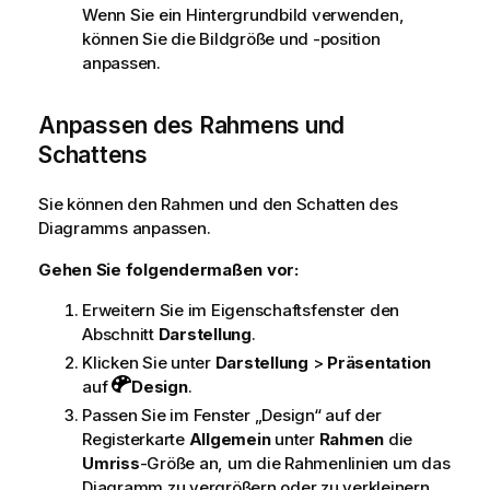
w
Wenn Sie ein Hintergrundbild verwenden,
e
können Sie die Bildgröße und -position
i
anpassen.
s
Anpassen des Rahmens und
Schattens
Sie können den Rahmen und den Schatten des
Diagramms anpassen.
Gehen Sie folgendermaßen vor:
Erweitern Sie im Eigenschaftsfenster den
Abschnitt
Darstellung
.
Klicken Sie unter
Darstellung
>
Präsentation
auf
Design
.
Passen Sie im Fenster „Design“ auf der
Registerkarte
Allgemein
unter
Rahmen
die
Umriss
-Größe an, um die Rahmenlinien um das
Diagramm zu vergrößern oder zu verkleinern.