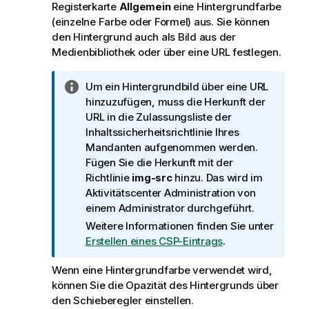
Registerkarte
Allgemein
eine Hintergrundfarbe
(einzelne Farbe oder Formel) aus. Sie können
den Hintergrund auch als Bild aus der
Medienbibliothek oder über eine URL festlegen.
I
Um ein Hintergrundbild über eine URL
n
hinzuzufügen, muss die Herkunft der
f
URL in die Zulassungsliste der
o
Inhaltssicherheitsrichtlinie Ihres
r
Mandanten aufgenommen werden.
m
Fügen Sie die Herkunft mit der
a
Richtlinie
img-src
hinzu. Das wird im
t
Aktivitätscenter
Administration
von
i
einem Administrator durchgeführt.
o
Weitere Informationen finden Sie unter
n
Erstellen eines CSP-Eintrags
.
s
h
Wenn eine Hintergrundfarbe verwendet wird,
i
können Sie die Opazität des Hintergrunds über
n
den Schieberegler einstellen.