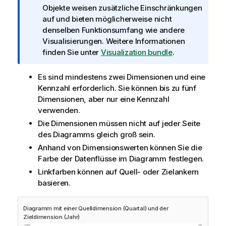
f
Objekte weisen zusätzliche Einschränkungen
o
auf und bieten möglicherweise nicht
r
denselben Funktionsumfang wie andere
m
Visualisierungen. Weitere Informationen
a
finden Sie unter
Visualization bundle
.
t
i
Es sind mindestens zwei Dimensionen und eine
o
Kennzahl erforderlich. Sie können bis zu fünf
n
Dimensionen, aber nur eine Kennzahl
s
verwenden.
h
Die
Dimensionen
müssen nicht auf jeder Seite
i
des Diagramms gleich groß sein.
n
Anhand von Dimensionswerten können Sie die
w
Farbe der Datenflüsse im Diagramm festlegen.
e
Linkfarben können auf Quell- oder Zielankern
i
basieren.
s
Diagramm mit einer Quelldimension (Quartal) und der
Zieldimension (Jahr)