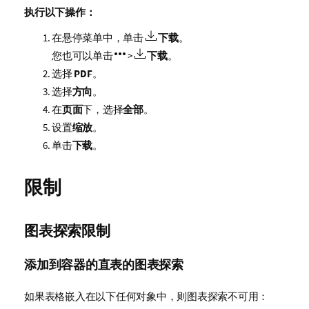
执行以下操作：
在悬停菜单中，单击
下载
。
您也可以单击
>
下载
。
选择
PDF
。
选择
方向
。
在
页面
下，选择
全部
。
设置
缩放
。
单击
下载
。
限制
图表探索限制
添加到容器的直表的图表探索
如果表格嵌入在以下任何对象中，则图表探索不可用：