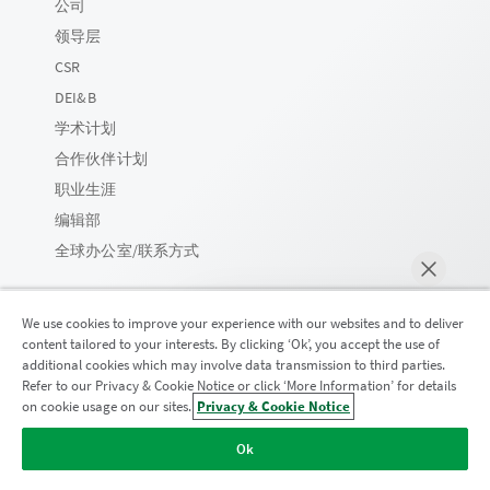
公司
领导层
CSR
DEI&B
学术计划
合作伙伴计划
职业生涯
编辑部
全球办公室/联系方式
We use cookies to improve your experience with our websites and to deliver
content tailored to your interests. By clicking ‘Ok’, you accept the use of
Qlik 社区
additional cookies which may involve data transmission to third parties.
Refer to our Privacy & Cookie Notice or click ‘More Information’ for details
on cookie usage on our sites.
Privacy & Cookie Notice
马上聊天
法律协议
产品条款
Legal Policies
法律条规
Ok
使用条款
商标
Do Not Share My Info
版权所有 © 1993-2026 QlikTech International AB。保留所有权利。