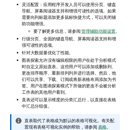
灵活配置：应用程序开发人员可以使用分页、键盘
导航、屏幕阅读器支持和增强可读性的选项。如果
需要向列标题添加更多鼠标快捷方式，可以关闭辅
助功能增强。
要了解更多信息，请参阅
管理辅助功能设置
。
行级分页、全面的键盘导航、屏幕阅读器支持和增
强可读性的选项。
针对大数据量优化了性能。
图表探索允许没有编辑权限的用户在处于分析模式
时自定义原始直表。这些用户可以添加或删除列、
更改排序顺序、重新排列列并进行选择。然后，他
们可以共享、下载、订阅或将新表格布局添加为书
签。用户在图表探索模式下所做的更改不会被分析
工作表的其他用户看到。
直表还可以显示维度的分类汇总行，以直接在表格
中汇总分组值。
信
直表取代了表格成为默认的表格可视化。有关配
息
置现有表格可视化实例的帮助，请参阅
表格
。