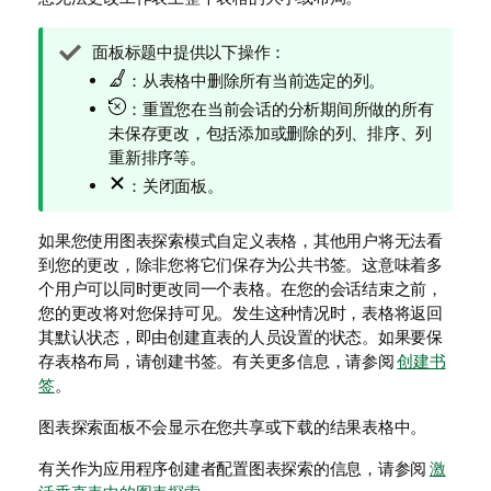
提
面板标题中提供以下操作：
示
：从表格中删除所有当前选定的列。
注
：重置您在当前会话的分析期间所做的所有
释
未保存更改，包括添加或删除的列、排序、列
重新排序等。
：关闭面板。
如果您使用图表探索模式自定义表格，其他用户将无法看
到您的更改，除非您将它们保存为公共书签。这意味着多
个用户可以同时更改同一个表格。在您的会话结束之前，
您的更改将对您保持可见。发生这种情况时，表格将返回
其默认状态，即由创建直表的人员设置的状态。如果要保
存表格布局，请创建书签。
有关更多信息，请参阅
创建书
签
。
图表探索面板不会显示在您共享或下载的结果表格中。
有关作为应用程序创建者配置图表探索的信息，请参阅
激