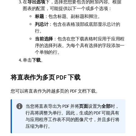
在
导出选项
下，选择您想要包含的附加内容。根据
图表的配置，可能提供以下一个或多个选项：
标题
：包含标题、副标题和脚注。
列总计
：包含在表格顶部或底部显示总计的
行。
当前选择
：包含在您下载表格时应用于应用程
序的选择列表。为每个具有选择的字段添加一
个单独的行。
单击
下载
。
将直表作为多页 PDF 下载
您可以将直表作为跨越多页的 PDF 文档下载。
信
当您将直表导出为 PDF 并将
页面
设置为
全部
时，
息
行高将调整为单行。因此，生成的 PDF 可能具有
注
与应用程序工作表不同的图像尺寸，并且多行将
释
压缩为单行。