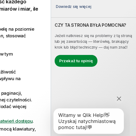
ość każdego
Dowiedz się więcej
iarów i miar, ile
CZY TA STRONA BYŁA POMOCNA?
elę na poziomie
mn, stosować
Jeżeli natkniesz się na problemy z tą stroną
lub jej zawartością — literówkę, brakujący
krok lub błąd techniczny — daj nam znać!
 w tym
Przekaż tu opinię
ożliwość
 wpływu na
 paginacji,
ej czytelności.
dodać więcej
łatwień dostępu
.
omocą klawiatury,