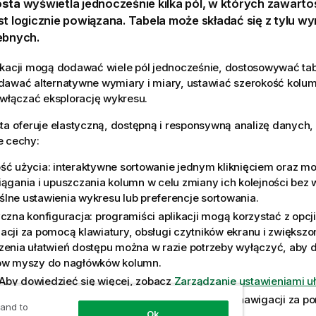
osta
wyświetla jednocześnie kilka pól, w których zawart
st logicznie powiązana. Tabela może składać się z tylu wym
ebnych.
ikacji mogą dodawać wiele pól jednocześnie, dostosowywać tab
dawać alternatywne wymiary i miary, ustawiać szerokość kolu
 włączać eksplorację wykresu.
ta oferuje elastyczną, dostępną i responsywną analizę danych,
e cechy:
ść użycia: interaktywne sortowanie jednym kliknięciem oraz m
iągania i upuszczania kolumn w celu zmiany ich kolejności bez
lne ustawienia wykresu lub preferencje sortowania.
yczna konfiguracja: programiści aplikacji mogą korzystać z opcji
acji za pomocą klawiatury, obsługi czytników ekranu i zwiększon
zenia ułatwień dostępu można w razie potrzeby wyłączyć, aby 
ów myszy do nagłówków kolumn.
Aby dowiedzieć się więcej, zobacz
Zarządzanie ustawieniami u
 paginacji na poziomie wierszy, wszechstronnej nawigacji za p
 and to
Ok
gi czytników ekranu i zwiększonej czytelności.