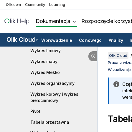
Qlik.com
Community
Learning
Miernik
Wykres siatkowy
Dokumentacja
Rozpoczęcie korzyst
Histogram
Qlik Cloud
Wskaźnik KPI
Wprowadzenie
Co nowego
Analizy
®
Wykres liniowy
Qlik Cloud
Wykres mapy
Praca z wizu
Wizualizacje
Wykres Mekko
Wykres organizacyjny
Częś
inte
Wykres kołowy i wykres
wers
pierścieniowy
Pivot
Tabel
Tabela przestawna