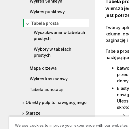
Wykres Sankeya
Tabela pr
wiersza je
Wykres punktowy
jest potrz
Tabela prosta
Twórcy apl
Wyszukiwanie w tabelach
kolumn, do
prostych
paginację i
Wybory w tabelach
Tabela pros
prostych
następując
Łatwo
Mapa drzewa
przec
Wykres kaskadowy
domyś
Elast
Tabela adnotacji
nawig
Uleps
Obiekty pulpitu nawigacyjnego
skrót
Starsze
Opcje
Dashboard bundle
We use cookies to improve your experience with our websites
obsłu