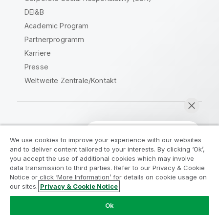
DEI&B
Academic Program
Partnerprogramm
Karriere
Presse
Weltweite Zentrale/Kontakt
Qlik Community
We use cookies to improve your experience with our websites
and to deliver content tailored to your interests. By clicking ‘Ok’,
Rechtliche Vereinbarungen
you accept the use of additional cookies which may involve
data transmission to third parties. Refer to our Privacy & Cookie
Produktbedingungen
Legal Policies
Notice or click ‘More Information’ for details on cookie usage on
Legal Policies
Benutzungsbedingungen
our sites.
Privacy & Cookie Notice
Jetzt chatten
Marken
Do Not Share My Info
Ok
Copyright © 1993-2026 QlikTech International AB. Alle
Rechte vorbehalten.