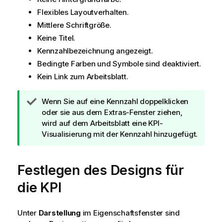
Flexibles Layoutverhalten.
Mittlere Schriftgröße.
Keine Titel.
Kennzahlbezeichnung angezeigt.
Bedingte Farben und Symbole sind deaktiviert.
Kein Link zum Arbeitsblatt.
T
Wenn Sie auf eine Kennzahl doppelklicken
i
oder sie aus dem Extras-Fenster ziehen,
p
wird auf dem Arbeitsblatt eine KPI-
p
Visualisierung mit der Kennzahl hinzugefügt.
h
i
Festlegen des Designs für
n
w
die KPI
e
i
s
Unter
Darstellung
im Eigenschaftsfenster sind