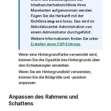
o
Inhaltssicherheitsrichtlinie Ihres
r
Mandanten aufgenommen werden.
m
Fügen Sie die Herkunft mit der
a
Richtlinie
img-src
hinzu. Das wird im
t
Aktivitätscenter
Administration
von
i
einem Administrator durchgeführt.
o
Weitere Informationen finden Sie unter
n
Erstellen eines CSP-Eintrags
.
s
h
Wenn eine Hintergrundfarbe verwendet wird,
i
können Sie die Opazität des Hintergrunds über
n
den Schieberegler einstellen.
w
Wenn Sie ein Hintergrundbild verwenden,
e
können Sie die Bildgröße und -position
i
anpassen.
s
Anpassen des Rahmens und
Schattens