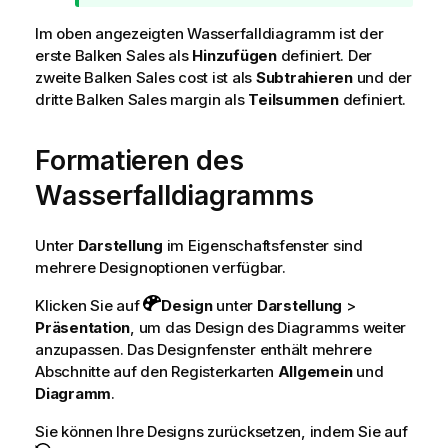
i
w
n
Im oben angezeigten Wasserfalldiagramm ist der
e
w
erste Balken
Sales
als
Hinzufügen
definiert. Der
i
e
zweite Balken
Sales cost
ist als
Subtrahieren
und der
s
i
dritte Balken
Sales margin
als
Teilsummen
definiert.
s
Formatieren des
Wasserfalldiagramms
Unter
Darstellung
im Eigenschaftsfenster sind
mehrere Designoptionen verfügbar.
Klicken Sie auf
Design
unter
Darstellung
>
Präsentation
, um das Design des Diagramms weiter
anzupassen. Das Designfenster enthält mehrere
Abschnitte auf den Registerkarten
Allgemein
und
Diagramm
.
Sie können Ihre Designs zurücksetzen, indem Sie auf