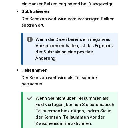
ein ganzer Balken beginnend bei 0 angezeigt.
Subtrahieren
Der Kennzahlwert wird vom vorherigen Balken
subtrahiert.
I
Wenn die Daten bereits ein negatives
n
Vorzeichen enthalten, ist das Ergebnis
f
der Subtraktion eine positive
o
Änderung.
r
Teilsummen
m
a
Der Kennzahlwert wird als Teilsumme
t
betrachtet.
i
o
T
Wenn Sie nicht über Teilsummen als
n
i
Feld
verfügen, können Sie automatisch
s
p
Teilsummen hinzufügen, indem Sie in
h
p
der Kennzahl
Teilsummen
vor der
i
h
Zwischensumme aktivieren.
n