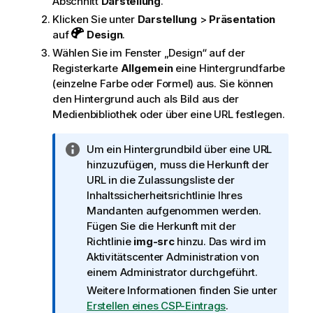
Abschnitt
Darstellung
.
Klicken Sie unter
Darstellung
>
Präsentation
auf
Design
.
Wählen Sie im Fenster „Design“ auf der
Registerkarte
Allgemein
eine Hintergrundfarbe
(einzelne Farbe oder Formel) aus. Sie können
den Hintergrund auch als Bild aus der
Medienbibliothek oder über eine URL festlegen.
I
Um ein Hintergrundbild über eine URL
n
hinzuzufügen, muss die Herkunft der
f
URL in die Zulassungsliste der
o
Inhaltssicherheitsrichtlinie Ihres
r
Mandanten aufgenommen werden.
m
Fügen Sie die Herkunft mit der
a
Richtlinie
img-src
hinzu. Das wird im
t
Aktivitätscenter
Administration
von
i
einem Administrator durchgeführt.
o
Weitere Informationen finden Sie unter
n
Erstellen eines CSP-Eintrags
.