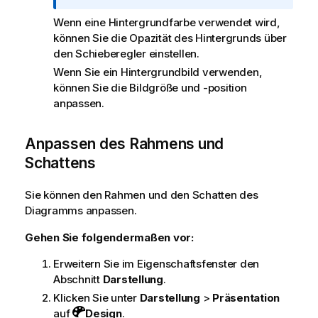
s
h
Wenn eine Hintergrundfarbe verwendet wird,
i
können Sie die Opazität des Hintergrunds über
n
den Schieberegler einstellen.
w
Wenn Sie ein Hintergrundbild verwenden,
e
können Sie die Bildgröße und -position
i
anpassen.
s
Anpassen des Rahmens und
Schattens
Sie können den Rahmen und den Schatten des
Diagramms anpassen.
Gehen Sie folgendermaßen vor:
Erweitern Sie im Eigenschaftsfenster den
Abschnitt
Darstellung
.
Klicken Sie unter
Darstellung
>
Präsentation
auf
Design
.