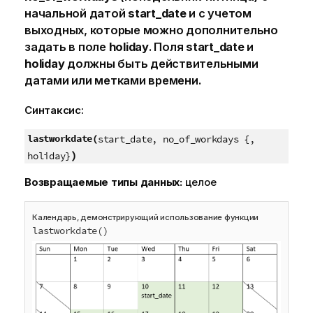
начальной датой
start_date
и с учетом
выходных, которые можно дополнительно
задать в поле
holiday
. Поля
start_date
и
holiday
должны быть действительными
датами или метками времени.
Синтаксис:
lastworkdate(
start_date, no_of_workdays {,
)
holiday}
Возвращаемые типы данных:
целое
Календарь, демонстрирующий использование функции
lastworkdate()