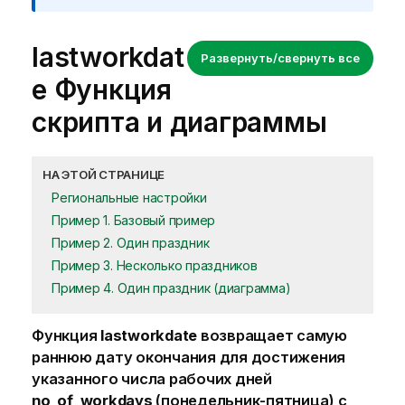
lastworkdat
Развернуть/свернуть все
e Функция
скрипта и диаграммы
НА ЭТОЙ СТРАНИЦЕ
Региональные настройки
Пример 1. Базовый пример
Пример 2. Один праздник
Пример 3. Несколько праздников
Пример 4. Один праздник (диаграмма)
Функция
lastworkdate
возвращает самую
раннюю дату окончания для достижения
указанного числа рабочих дней
no_of_workdays
(понедельник-пятница) с