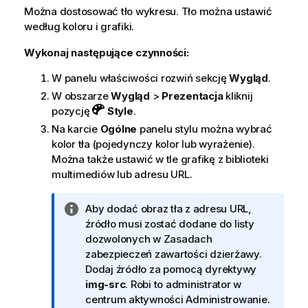
Można dostosować tło wykresu. Tło można ustawić
według koloru i grafiki.
Wykonaj następujące czynności:
W panelu właściwości rozwiń sekcję
Wygląd
.
W obszarze
Wygląd
>
Prezentacja
kliknij
pozycję
Style
.
Na karcie
Ogólne
panelu stylu można wybrać
kolor tła (pojedynczy kolor lub wyrażenie).
Można także ustawić w tle grafikę z biblioteki
multimediów lub adresu URL.
I
Aby dodać obraz tła z adresu URL,
n
źródło musi zostać dodane do listy
f
dozwolonych w Zasadach
o
zabezpieczeń zawartości dzierżawy.
r
Dodaj źródło za pomocą dyrektywy
m
img-src
. Robi to administrator w
a
centrum aktywności
Administrowanie
.