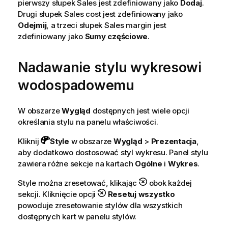
pierwszy słupek
Sales
jest zdefiniowany jako
Dodaj
.
a
Drugi słupek
Sales cost
jest zdefiniowany jako
Odejmij
, a trzeci słupek
Sales margin
jest
zdefiniowany jako
Sumy częściowe
.
Nadawanie stylu wykresowi
wodospadowemu
W obszarze
Wygląd
dostępnych jest wiele opcji
określania stylu na panelu właściwości.
Kliknij
Style
w obszarze
Wygląd
>
Prezentacja
,
aby dodatkowo dostosować styl wykresu. Panel stylu
zawiera różne sekcje na kartach
Ogólne
i
Wykres
.
Style można zresetować, klikając
obok każdej
sekcji. Kliknięcie opcji
Resetuj wszystko
powoduje zresetowanie stylów dla wszystkich
dostępnych kart w panelu stylów.