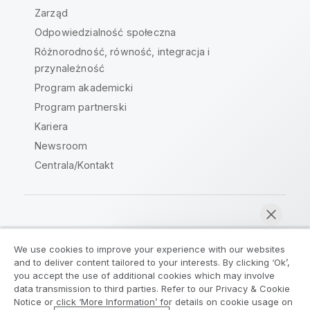
Zarząd
Odpowiedzialność społeczna
Różnorodność, równość, integracja i
przynależność
Program akademicki
Program partnerski
Kariera
Newsroom
Centrala/Kontakt
Społeczność Qlik
We use cookies to improve your experience with our websites
and to deliver content tailored to your interests. By clicking ‘Ok’,
Umowy prawne
Warunki produktu
you accept the use of additional cookies which may involve
data transmission to third parties. Refer to our Privacy & Cookie
Legal Policies
Legal Policies
Notice or click ‘More Information’ for details on cookie usage on