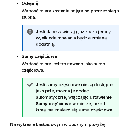
Odejmij
Wartość miary zostanie odjęta od poprzedniego
słupka.
I
Jeśli dane zawierają już znak ujemny,
n
wynik odejmowania będzie zmianą
f
dodatnią.
o
Sumy częściowe
r
m
Wartość miary jest traktowana jako suma
a
częściowa.
c
j
W
Jeśli sumy częściowe nie są dostępne
a
s
jako
pole
, można je dodać
k
automatycznie, włączając ustawienie
a
Sumy częściowe
w mierze, przed
z
którą ma znaleźć się suma częściowa.
ó
w
Na wykresie kaskadowym widocznym powyżej
k