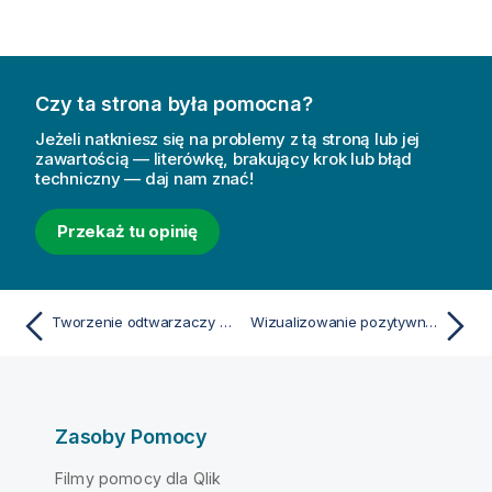
Czy ta strona była pomocna?
Jeżeli natkniesz się na problemy z tą stroną lub jej
zawartością — literówkę, brakujący krok lub błąd
techniczny — daj nam znać!
Przekaż tu opinię
Tworzenie odtwarzaczy wideo
Wizualizowanie pozytywnego i negatywnego wpływu na wynik przy użyciu wykresu wodospadowego
Zasoby Pomocy
Filmy pomocy dla Qlik