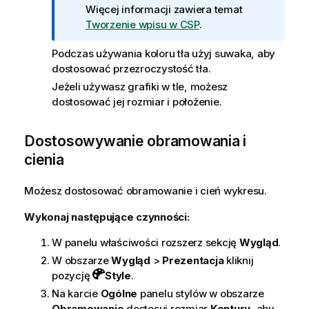
c
Więcej informacji zawiera temat
j
Tworzenie wpisu w CSP
.
a
Podczas używania koloru tła użyj suwaka, aby
dostosować przezroczystość tła.
Jeżeli używasz grafiki w tle, możesz
dostosować jej rozmiar i położenie.
Dostosowywanie obramowania i
cienia
Możesz dostosować obramowanie i cień wykresu.
Wykonaj następujące czynności:
W panelu właściwości rozszerz sekcję
Wygląd
.
W obszarze
Wygląd
>
Prezentacja
kliknij
pozycję
Style
.
Na karcie
Ogólne
panelu stylów w obszarze
Obramowanie
dostosuj rozmiar
Konturu
, aby