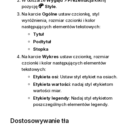
W obszarze
Wygląd
>
Prezentacja
kliknij
pozycję
Style
.
Na karcie
Ogólne
ustaw czcionkę, styl
wyróżnienia, rozmiar czcionki i kolor
następujących elementów tekstowych:
Tytuł
Podtytuł
Stopka
Na karcie
Wykres
ustaw czcionkę, rozmiar
czcionki i kolor następujących elementów
tekstowych:
Etykieta osi
: Ustaw styl etykiet na osiach.
Etykieta wartości
: nadaj styl etykietom
wartości miar.
Etykiety legendy
: Nadaj styl etykietom
poszczególnych elementów legendy.
Dostosowywanie tła