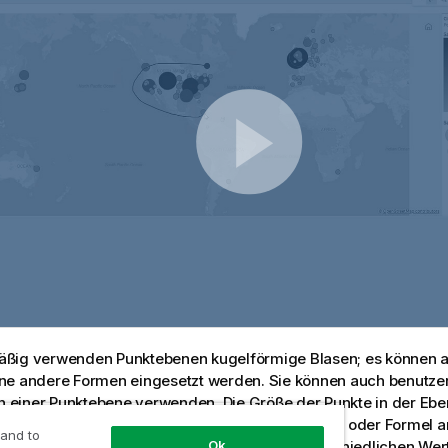
ßig verwenden Punktebenen kugelförmige Blasen; es können 
e andere Formen eingesetzt werden. Sie können auch benutzerd
in einer Punktebene verwenden. Die Größe der Punkte in der Ebe
 werden; Sie können alternativ auch eine
Kennzahl
oder Formel a
 and to
Ok
erschiedenen Punkte festzulegen. Diese unterschiedlichen Wer