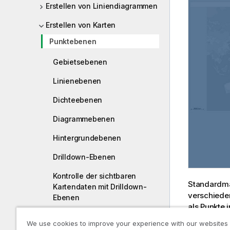
Erstellen von Liniendiagrammen
Erstellen von Karten
Punktebenen
Gebietsebenen
Linienebenen
Dichteebenen
Diagrammebenen
Hintergrundebenen
Drilldown-Ebenen
Kontrolle der sichtbaren
Standardmä
Kartendaten mit Drilldown-
verschieden
Ebenen
als Punkte 
Erstellen einer Karte mit
eingestellt
We use cookies to improve your experience with our websites
mehreren Hintergrundebenen
Größe der v