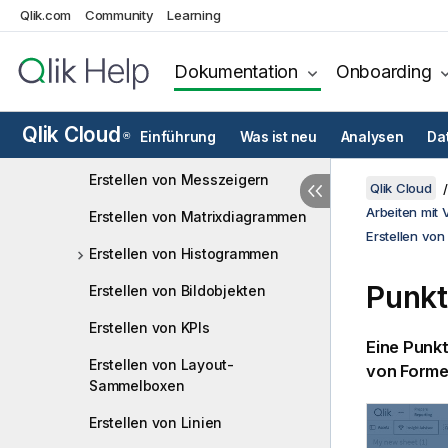
Qlik.com
Community
Learning
Erstellen von
Verteilungsdiagrammen
Dokumentation
Onboarding
Erstellen von Filterfenstern
Erstellen von
Qlik Cloud
Einführung
Was ist neu
Analysen
Da
®
Trichterdiagrammen
Erstellen von Messzeigern
Qlik Cloud
Arbeiten mit 
Erstellen von Matrixdiagrammen
Erstellen von
Erstellen von Histogrammen
Punk
Erstellen von Bildobjekten
Erstellen von KPIs
Eine Punkt
Erstellen von Layout-
von Forme
Sammelboxen
Erstellen von Linien