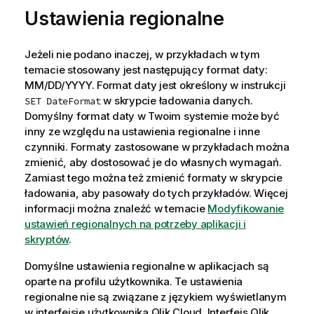
Ustawienia regionalne
Jeżeli nie podano inaczej, w przykładach w tym
temacie stosowany jest następujący format daty:
MM/DD/YYYY. Format daty jest określony w instrukcji
w skrypcie ładowania danych.
SET DateFormat
Domyślny format daty w Twoim systemie może być
inny ze względu na ustawienia regionalne i inne
czynniki. Formaty zastosowane w przykładach można
zmienić, aby dostosować je do własnych wymagań.
Zamiast tego można też zmienić formaty w skrypcie
ładowania, aby pasowały do tych przykładów.
Więcej
informacji można znaleźć w temacie
Modyfikowanie
ustawień regionalnych na potrzeby aplikacji i
skryptów
.
Domyślne ustawienia regionalne w aplikacjach są
oparte na profilu użytkownika. Te ustawienia
regionalne nie są związane z językiem wyświetlanym
w interfejsie użytkownika
Qlik Cloud
. Interfejs
Qlik