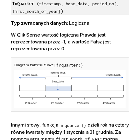
InQuarter (
timestamp, base_date, period_no[,
)
first_month_of_year]
Typ zwracanych danych:
Logiczna
W
Qlik Sense
wartość logiczna Prawda jest
reprezentowana przez -1, a wartość Fałsz jest
reprezentowana przez 0.
inquarter()
Diagram zakresu funkcji
Innymi słowy, funkcja
dzieli rok na cztery
inquarter()
równe kwartały między 1 stycznia a 31 grudnia. Za
pomocą argumentu
można
first_month_of_year