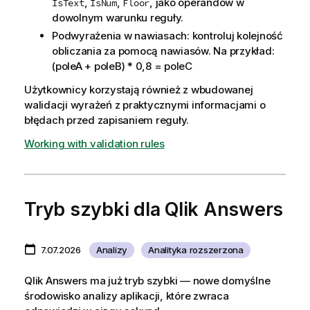
,
,
, jako operandów w
IsText
IsNum
Floor
dowolnym warunku reguły.
Podwyrażenia w nawiasach: kontroluj kolejność
obliczania za pomocą nawiasów. Na przykład:
(poleA + poleB) * 0,8 = poleC
Użytkownicy korzystają również z wbudowanej
walidacji wyrażeń z praktycznymi informacjami o
błędach przed zapisaniem reguły.
Working with validation rules
Tryb szybki dla Qlik Answers
7.07.2026
Analizy
Analityka rozszerzona
Qlik Answers ma już tryb szybki — nowe domyślne
środowisko analizy aplikacji, które zwraca