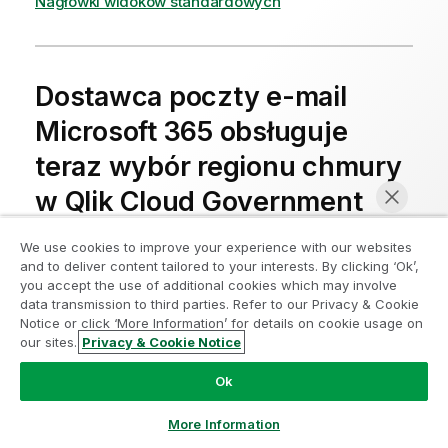
Nagłówki widoków standardowych
Dostawca poczty e-mail
Microsoft 365 obsługuje
teraz wybór regionu chmury
w Qlik Cloud Government
We use cookies to improve your experience with our websites
2.07.2026
Administracja i zarządzanie
and to deliver content tailored to your interests. By clicking ‘Ok’,
you accept the use of additional cookies which may involve
Administratorzy dzierżawy mogą teraz wybrać
data transmission to third parties. Refer to our Privacy & Cookie
Notice or click ‘More Information’ for details on cookie usage on
Region chmury
podczas konfigurowania usługi
our sites.
Privacy & Cookie Notice
Microsoft 365 jako dostawcy poczty e-mail. To
Rozmawiaj teraz
ustawienie kontroluje, które punkty końcowe chmury
Ok
Microsoft są używane do uwierzytelniania i wysyłania
wiadomości e-mail.
More Information