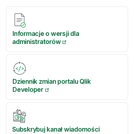
r
m
a
c
j
Informacje o wersji dla
a
administratorów
Dziennik zmian portalu Qlik
Developer
Subskrybuj kanał wiadomości