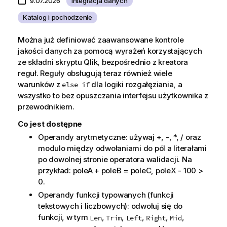
9.07.2026
Integracja danych
Katalog i pochodzenie
Można już definiować zaawansowane kontrole
jakości danych za pomocą wyrażeń korzystających
ze składni skryptu
Qlik
, bezpośrednio z kreatora
reguł. Reguły obsługują teraz również wiele
warunków z
dla logiki rozgałęziania, a
else if
wszystko to bez opuszczania interfejsu użytkownika z
przewodnikiem.
Co jest dostępne
Operandy arytmetyczne: używaj +, -, *, / oraz
modulo między odwołaniami do pól a literałami
po dowolnej stronie operatora walidacji. Na
przykład: poleA + poleB = poleC, poleX - 100 >
0.
Operandy funkcji typowanych (funkcji
tekstowych i liczbowych): odwołuj się do
funkcji, w tym
,
,
,
,
,
Len
Trim
Left
Right
Mid