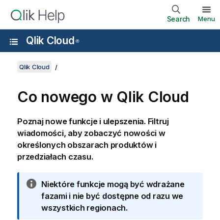
Search
Menu
Qlik Cloud
®
Qlik Cloud
Co nowego w Qlik Cloud
Poznaj nowe funkcje i ulepszenia. Filtruj
wiadomości, aby zobaczyć nowości w
określonych obszarach produktów i
przedziałach czasu.
I
Niektóre funkcje mogą być wdrażane
n
fazami i nie być dostępne od razu we
f
wszystkich regionach.
o