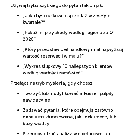
Używaj trybu szybkiego do pytań takich jak:
„Jaka była całkowita sprzedaż w zeszłym
kwartale?”
„Pokaż mi przychody według regionu za Q1
2026”
„Który przedstawiciel handlowy miał najwyższą
wartość rezerwacji w maju?”
„Wykres słupkowy 10 najlepszych klientów
według wartości zamówień”
Przełącz na tryb myślenia, gdy chcesz:
Tworzyć lub modyfikować arkusze i pulpity
nawigacyjne
Zadawać pytania, które obejmują zarówno
dane ustrukturyzowane, jak i dokumenty lub
bazy wiedzy
Przeprowadzać analizy wieloetapowe lub