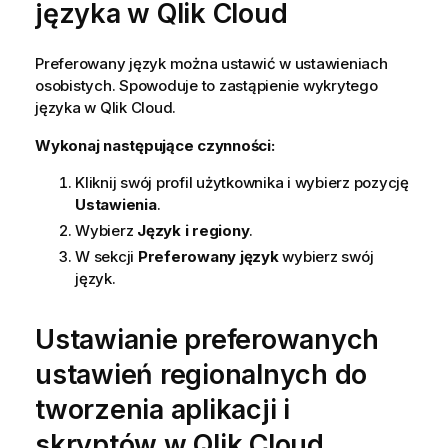
języka w
Qlik Cloud
c
j
a
Preferowany język można ustawić w ustawieniach
osobistych. Spowoduje to zastąpienie wykrytego
języka w
Qlik Cloud
.
Wykonaj następujące czynności:
Kliknij swój profil użytkownika i wybierz pozycję
Ustawienia
.
Wybierz
Język i regiony
.
W sekcji
Preferowany język
wybierz swój
język.
Ustawianie preferowanych
ustawień regionalnych do
tworzenia aplikacji i
skryptów w
Qlik Cloud