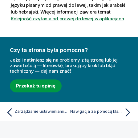
języku pisanym od prawej do lewej, takim jak arabski
lub hebrajski.
Więcej informacji zawiera temat
Kolejność czytania od prawej do lewej w aplikacjach
.
Czy ta strona była pomocna?
Jeżeli natkniesz się na problemy z tą stroną lub jej
zawartością — literówkę, brakujący krok lub błąd
techniczny — daj nam znać!
Przekaż tu opinię
Zarządzanie ustawieniami osobistymi
Nawigacja za pomocą klawiatury oraz skróty klawiaturowe w Qlik Cloud