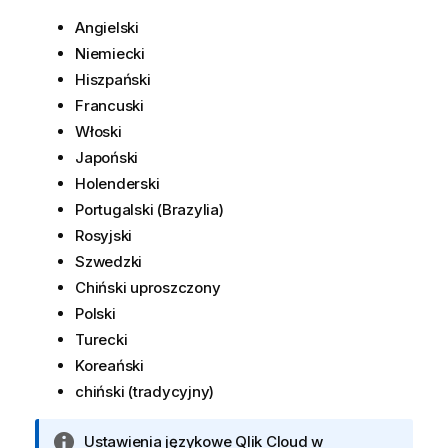
Angielski
Niemiecki
Hiszpański
Francuski
Włoski
Japoński
Holenderski
Portugalski (Brazylia)
Rosyjski
Szwedzki
Chiński uproszczony
Polski
Turecki
Koreański
chiński (tradycyjny)
I
Ustawienia językowe
Qlik Cloud
w