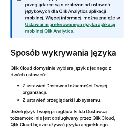
n
przeglądarce są niezależne od ustawień
f
językowych dla
Qlik Analytics
aplikacji
o
mobilnej. Więcej informacji można znaleźć w
r
Ustawianie preferowanego języka aplikacji
m
mobilnej Qlik Analytics
.
a
c
Sposób wykrywania języka
j
a
Qlik Cloud
domyślnie wybiera język z jednego z
dwóch ustawień:
Z ustawień
Dostawca tożsamości
Twojej
organizacji.
Z ustawień przeglądarki lub systemu.
Jeżeli język Twojej przeglądarki lub
Dostawca
tożsamości
nie jest obsługiwany przez
Qlik Cloud
,
Qlik Cloud
będzie używać języka angielskiego.