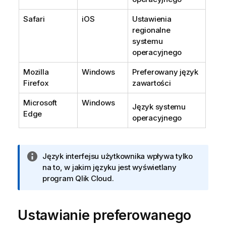
Safari
iOS
Ustawienia
regionalne
systemu
operacyjnego
Mozilla
Windows
Preferowany język
Firefox
zawartości
Microsoft
Windows
Język systemu
Edge
operacyjnego
I
Język interfejsu użytkownika wpływa tylko
n
na to, w jakim języku jest wyświetlany
f
program
Qlik Cloud
.
o
r
Ustawianie preferowanego
m
a