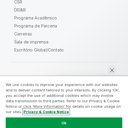
CSR
DEI&B
Programa Acadêmico
Programa de Parceria
Carreiras
Sala de imprensa
Escritório Global/Contato
Comunidade Qlik
We use cookies to improve your experience with our websites
and to deliver content tailored to your interests. By clicking ‘Ok’,
Acordos legais
Termos do produto
you accept the use of additional cookies which may involve
data transmission to third parties. Refer to our Privacy & Cookie
Legal Policies
Políticas Legais
Notice or click ‘More Information’ for details on cookie usage on
Termos de uso
Marcas comerciais
our sites.
Privacy & Cookie Notice
Bater papo agora
Do Not Share My Info
Ok
Copyright © 1993-2026 QlikTech International AB. Todos os