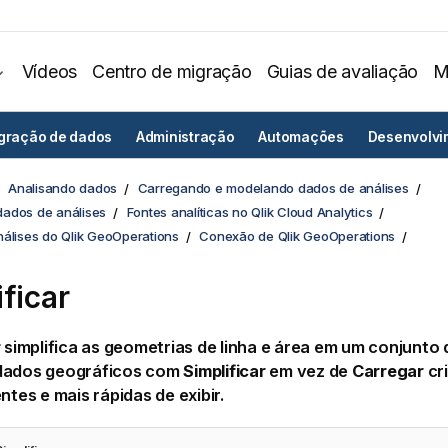
Vídeos
Centro de migração
Guias de avaliação
M
egração de dados
Administração
Automações
Desenvolvi
Analisando dados
Carregando e modelando dados de análises
ados de análises
Fontes analíticas no Qlik Cloud Analytics
nálises do Qlik GeoOperations
Conexão de Qlik GeoOperations
ificar
r
simplifica as geometrias de linha e área em um conjunto 
dados geográficos com
Simplificar
em vez de
Carregar
cr
entes e mais rápidas de exibir.