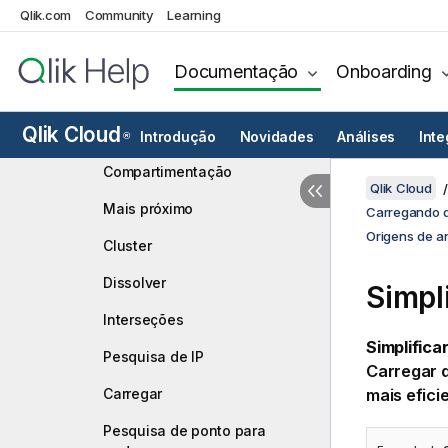
Qlik.com
Community
Learning
Origens de análises do Qlik
GeoOperations
Documentação
Onboarding
Conexão de Qlik GeoOperations
Pesquisa de endereço para
Qlik Cloud
ponto
Introdução
Novidades
Análises
Int
®
Compartimentação
Qlik Cloud
Mais próximo
Carregando d
Origens de a
Cluster
Dissolver
Simpl
Interseções
Simplifica
Pesquisa de IP
Carregar 
Carregar
mais efici
Pesquisa de ponto para