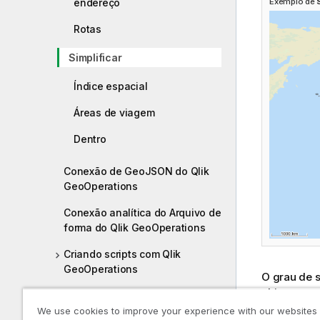
endereço
Exemplo de
Rotas
Simplificar
Índice espacial
Áreas de viagem
Dentro
Conexão de GeoJSON do Qlik
GeoOperations
Conexão analítica do Arquivo de
forma do Qlik GeoOperations
Criando scripts com Qlik
GeoOperations
O grau de 
objetos e n
Como fiz isso: Dissolução de
maior ou me
regiões e sub-regiões
We use cookies to improve your experience with our websites