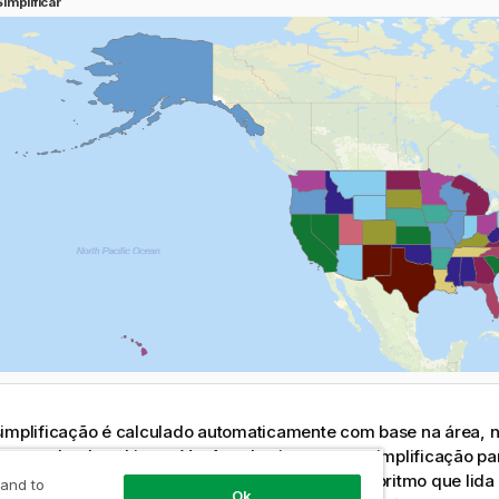
Simplificar
simplificação é calculado automaticamente com base na área, 
o tamanho dos objetos. Você pode ajustar essa simplificação p
nor. A simplificação da área é feita com um algoritmo que lida
 and to
Ok