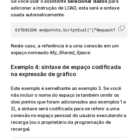
Se você usar o assistente
Selecionar dados
para
adicionar a instrução de LOAD, esta será a sintaxe
usada automaticamente.
EXTENSION endpoints.ScriptEval('{"RequestType":"end
Copiar 
Neste caso, a referência é a uma conexão em um
espaço nomeado
My_Shared_Space
.
Exemplo 4: sintaxe de espaço codificada
na expressão de gráfico
Este exemplo é semelhante ao exemplo 3. Se você
não incluir o nome do espaço (e também omitir os
dois pontos que foram adicionados aos exemplos 1 e
2), a sintaxe será codificada para se referir a uma
conexão no
espaço pessoal
do usuário executando a
recarga (ou o proprietário da programação de
recarga).