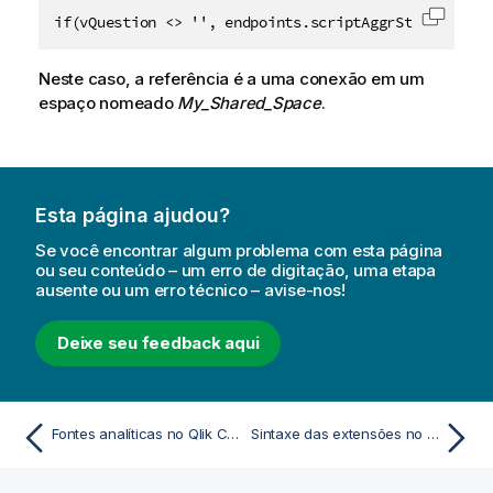
if(vQuestion <> '', endpoints.scriptAggrStr('{"Requ
Copiar 
Neste caso, a referência é a uma conexão em um
espaço nomeado
My_Shared_Space
.
Esta página ajudou?
Se você encontrar algum problema com esta página
ou seu conteúdo – um erro de digitação, uma etapa
ausente ou um erro técnico – avise-nos!
Deixe seu feedback aqui
Fontes analíticas no Qlik Cloud Analytics
Sintaxe das extensões no lado do servidor