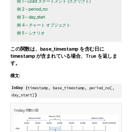
例 1 – Load ステートメント (スクリプト)
例 2 – period_no
例 3 – day_start
例 4 – チャート オブジェクト
例 5 – シナリオ
この関数は、
base_timestamp
を含む日に
timestamp
が含まれている場合、
True
を返しま
す。
構文:
InDay (
timestamp, base_timestamp, period_no[,
)
day_start]
inday
関数の図