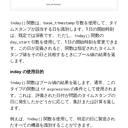
関数は、
引数を使用して、タイ
inday()
base_timestamp
ムスタンプが該当する日を識別します。1 日の開始時刻
は、既定では深夜です。 ただし、
関数の
inday()
引数を使用して、1 日の開始時刻を変更できま
day_start
す。この日が定義されると、関数は指定されたタイムス
タンプ値をその日と比較するときにブール値の結果を返
します。
inday
の使用目的
関数はブール値の結果を返します。通常、この
inday()
タイプの関数は
の条件として使用されま
if expression
す。これは、評価された日付が問題のタイムスタンプの
日に発生したかどうかに応じて、
集計
または計算を返し
ます。
例えば、
関数を使用して、特定の日に製造され
inday()
たすべての機器を識別することができます。