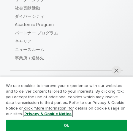
社会貢献活動
ダイバーシティ
Academic Program
パートナー プログラム
キャリア
ニュースルーム
事業所 / 連絡先
We use cookies to improve your experience with our websites
Qlik コミュニティ
and to deliver content tailored to your interests. By clicking ‘Ok’,
you accept the use of additional cookies which may involve
data transmission to third parties. Refer to our Privacy & Cookie
法的契約
製品規約
Legal Policies
Notice or click ‘More Information’ for details on cookie usage on
リーガルポリシー
利用規約
商標
our sites.
Privacy & Cookie Notice
今すぐチャット
Do Not Share My Info
Ok
Copyright © 1993-2026 QlikTech International AB.無断複写・