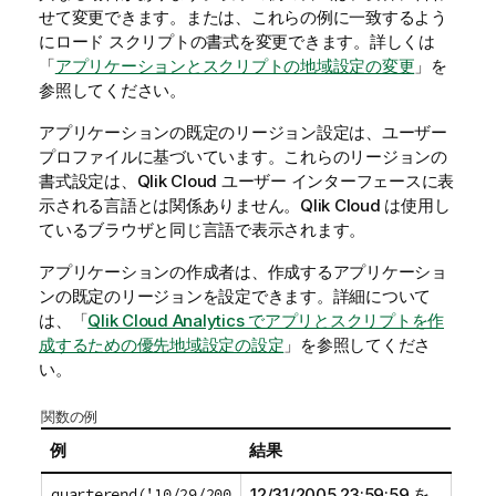
せて変更できます。または、これらの例に一致するよう
にロード スクリプトの書式を変更できます。
詳しくは
「
アプリケーションとスクリプトの地域設定の変更
」を
参照してください。
アプリケーションの既定のリージョン設定は、ユーザー
プロファイルに基づいています。これらのリージョンの
書式設定は、
Qlik Cloud
ユーザー インターフェースに表
示される言語とは関係ありません。
Qlik Cloud
は使用し
ているブラウザと同じ言語で表示されます。
アプリケーションの作成者は、作成するアプリケーショ
ンの既定のリージョンを設定できます。詳細について
は、「
Qlik Cloud Analytics でアプリとスクリプトを作
成するための優先地域設定の設定
」を参照してくださ
い。
関数の例
例
結果
quarterend('10/29/200
12/31/2005 23:59:59 を