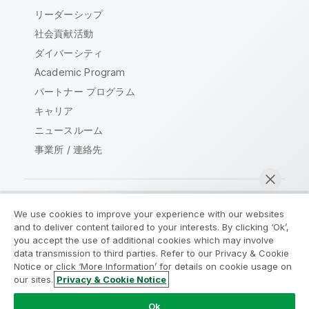
リーダーシップ
社会貢献活動
ダイバーシティ
Academic Program
パートナー プログラム
キャリア
ニュースルーム
事業所 / 連絡先
We use cookies to improve your experience with our websites
Qlik コミュニティ
and to deliver content tailored to your interests. By clicking ‘Ok’,
you accept the use of additional cookies which may involve
data transmission to third parties. Refer to our Privacy & Cookie
法的契約
製品規約
Legal Policies
Notice or click ‘More Information’ for details on cookie usage on
リーガルポリシー
利用規約
商標
our sites.
Privacy & Cookie Notice
今すぐチャット
Do Not Share My Info
Ok