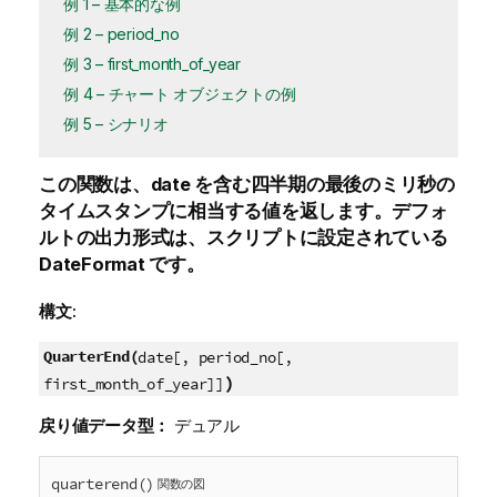
例 1 – 基本的な例
例 2 – period_no
例 3 – first_month_of_year
例 4 – チャート オブジェクトの例
例 5 – シナリオ
この関数は、
date
を含む四半期の最後のミリ秒の
タイムスタンプに相当する値を返します。デフォ
ルトの出力形式は、スクリプトに設定されている
DateFormat
です。
構文:
QuarterEnd(
date[, period_no[,
)
first_month_of_year]]
戻り値データ型：
デュアル
quarterend()
関数の図