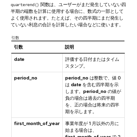
関数は、ユーザーがまだ発生していない四
quarterend()
半期の端数を計算に使用する場合に、数式の一部として
よく使用されます。たとえば、その四半期にまだ発生し
ていない利息の合計を計算したい場合などに使います。
引数
引数
説明
date
評価する日付またはタイム
スタンプ。
period_no
period_no
は整数で、値 0
は
date
を含む四半期を示
します。
period_no
の値が
負の場合は過去の四半期
を、正の場合は将来の四半
期を示します。
first_month_of_year
事業年度が 1 月以外の月に
始まる場合は、
first_month_of_year
で 2