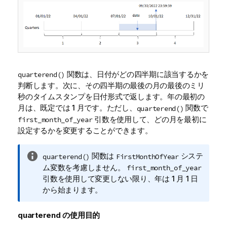
関数は、日付がどの四半期に該当するかを
quarterend()
判断します。次に、その四半期の最後の月の最後のミリ
秒のタイムスタンプを日付形式で返します。年の最初の
月は、既定では 1 月です。ただし、
関数で
quarterend()
引数を使用して、どの月を最初に
first_month_of_year
設定するかを変更することができます。
情
関数は
システ
quarterend()
FirstMonthOfYear
報
ム
変数
を考慮しません。
first_month_of_year
メ
引数を使用して変更しない限り、年は 1 月 1 日
モ
から始まります。
quarterend
の使用目的