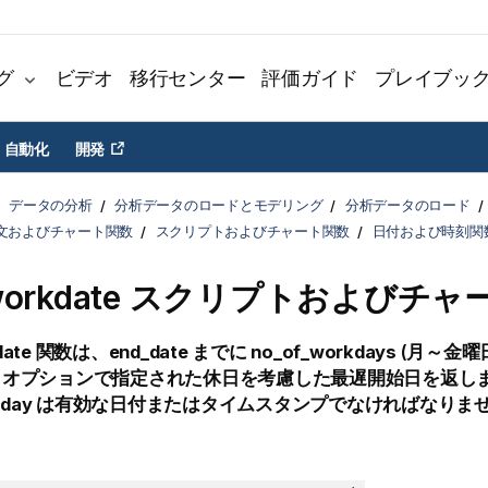
グ
ビデオ
移行センター
評価ガイド
プレイブッ
自動化
開発
データの分析
分析データのロードとモデリング
分析データのロード
文およびチャート関数
スクリプトおよびチャート関数
日付および時刻関
stworkdate スクリプトおよびチ
date
関数は、
end_date
までに
no_of_workdays
(月～金曜
、オプションで指定された休日を考慮した最遅開始日を返し
iday
は有効な日付またはタイムスタンプでなければなりま