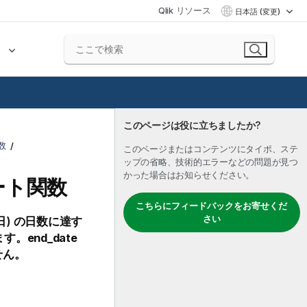
Qlik リソース
日本語 (変更)
ク
このページは役に立ちましたか?
数
このページまたはコンテンツにタイポ、ステ
ップの省略、技術的エラーなどの問題が見つ
かった場合はお知らせください。
ャート関数
こちらにフィードバックをお寄せくだ
さい
日) の日数に達す
ます。
end_date
せん。