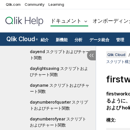
age スクリプトおよびチャート
Qlik.com
Community
Learning
関数
converttolocaltime スクリプト
ドキュメント
オンボーディン
およびチャート関数
day スクリプトおよびチャート
Qlik Cloud
紹介
新機能
分析
データ統合
管理
®
関数
dayend スクリプトおよびチャー
Qlik Cloud
ト関数
スクリプト構
daylightsaving スクリプトおよ
びチャート関数
fir
dayname スクリプトおよびチャ
ート関数
firstwork
るように
daynumberofquarter スクリプ
および
hol
トおよびチャート関数
daynumberofyear スクリプト
構文:
およびチャート関数