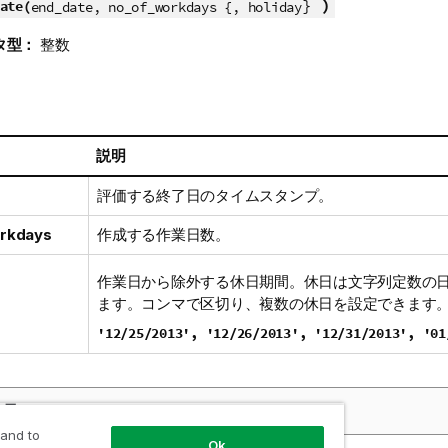
}
)
ate(
end_date, no_of_workdays {, holiday
タ型：
整数
説明
評価する終了日のタイムスタンプ。
rkdays
作成する作業日数。
作業日から除外する休日期間。休日は文字列定数の
ます。コンマで区切り、複数の休日を設定できます
'12/25/2013', '12/26/2013', '12/31/2013', '01
果:
 and to
Ok