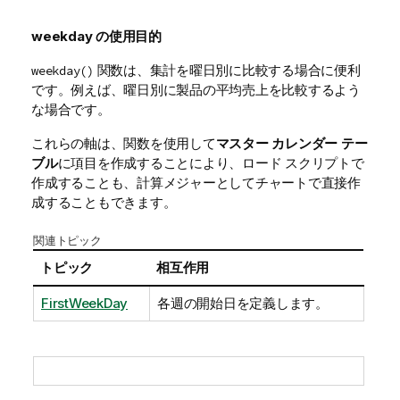
weekday
の使用目的
関数は、集計を曜日別に比較する場合に便利
weekday()
です。例えば、曜日別に製品の平均売上を比較するよう
な場合です。
これらの
軸
は、関数を使用して
マスター カレンダー テー
ブル
に
項目
を作成することにより、
ロード スクリプト
で
作成することも、計算
メジャー
として
チャート
で直接作
成することもできます。
関連トピック
トピック
相互作用
FirstWeekDay
各週の開始日を定義します。