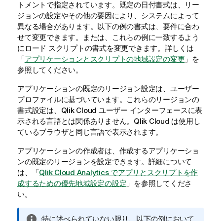
トメントで指定されています。既定の日付書式は、リー
ジョンの設定やその他の要因により、システムによって
異なる場合があります。以下の例の書式は、要件に合わ
せて変更できます。または、これらの例に一致するよう
にロード スクリプトの書式を変更できます。
詳しくは
「
アプリケーションとスクリプトの地域設定の変更
」を
参照してください。
アプリケーションの既定のリージョン設定は、ユーザー
プロファイルに基づいています。これらのリージョンの
書式設定は、
Qlik Cloud
ユーザー インターフェースに表
示される言語とは関係ありません。
Qlik Cloud
は使用し
ているブラウザと同じ言語で表示されます。
アプリケーションの作成者は、作成するアプリケーショ
ンの既定のリージョンを設定できます。詳細について
は、「
Qlik Cloud Analytics でアプリとスクリプトを作
成するための優先地域設定の設定
」を参照してくださ
い。
情
特に述べられていない限り、以下の例において