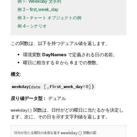
例 1 - Weekday 文字列
例 2 – first_week_day
例 3 – チャート オブジェクトの例
例 4 – シナリオ
この関数は、以下を持つデュアル値を返します。
環境変数
DayNames
で定義される日の名前。
曜日に相当する 0 から 6 までの整数。
構文:
[,
=0]
)
weekday(
first_week_day
date
戻り値データ型：
デュアル
関数は、日付がどの曜日に当たるかを決定し
weekday()
ます。次に、その日を示す文字列値を返します。
weekday()
日付が当たる曜日の名前を返す
関数の図