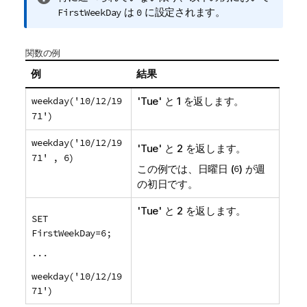
報
は
に設定されます。
FirstWeekDay
0
メ
モ
関数の例
例
結果
weekday('10/12/19
'Tue' と 1 を返します。
71')
weekday('10/12/19
'Tue' と 2 を返します。
71' , 6)
この例では、日曜日 (
6
) が週
の初日です。
'Tue' と 2 を返します。
SET
FirstWeekDay=6;
...
weekday('10/12/19
71')