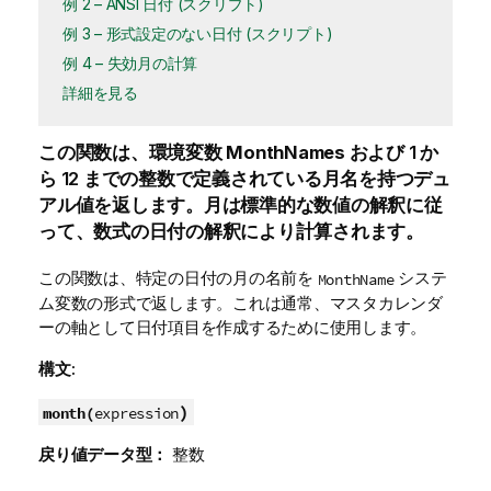
例 2 – ANSI 日付 (スクリプト)
例 3 – 形式設定のない日付 (スクリプト)
例 4 – 失効月の計算
詳細を見る
この関数は、環境変数
MonthNames
および 1 か
ら 12 までの整数で定義されている月名を持つデュ
アル値を返します。月は標準的な数値の解釈に従
って、数式の日付の解釈により計算されます。
この関数は、特定の日付の月の名前を
システ
MonthName
ム
変数
の形式で返します。これは通常、マスタカレンダ
ーの
軸
として日付
項目
を作成するために使用します。
構文:
)
month(
expression
戻り値データ型：
整数