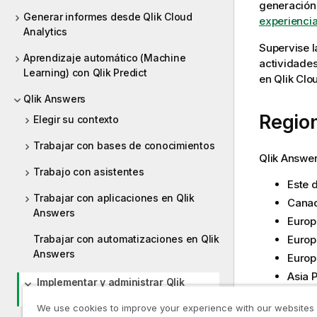
generación
Generar informes desde Qlik Cloud
experiencia
Analytics
Supervise l
Aprendizaje automático (Machine
actividade
Learning) con Qlik Predict
en
Qlik Clo
Qlik Answers
Regio
Elegir su contexto
Trabajar con bases de conocimientos
Qlik Answe
Trabajo con asistentes
Este d
Trabajar con aplicaciones en Qlik
Canad
Answers
Europ
Europa
Trabajar con automatizaciones en Qlik
Answers
Europ
Asia 
Implementar y administrar Qlik
Asia P
Answers
We use cookies to improve your experience with our websites
Asia-