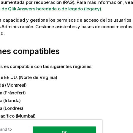
 aumentada por recuperación (RAG). Para más información, ve
 de Qlik Answers heredada o de legado (legacy)
.
a capacidad y gestione los permisos de acceso de los usuarios 
s
Administración
. Gestione asistentes y bases de conocimientos
ud
.
nes compatibles
rs
es compatible con las siguientes regiones:
e EE.UU. (Norte de Virginia)
á (Montreal)
a (Fráncfort)
 (Irlanda)
a (Londres)
Pacífico (Mumbai)
acífico (Singapur)
 and to
Pacífico (Sídney)
Ok