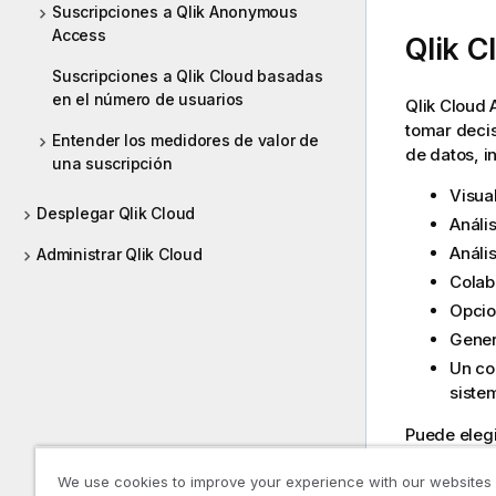
Suscripciones a Qlik Anonymous
Access
Qlik C
Suscripciones a Qlik Cloud basadas
en el número de usuarios
Qlik Cloud 
tomar decis
Entender los medidores de valor de
de datos, i
una suscripción
Visua
Desplegar Qlik Cloud
Análi
Análi
Administrar Qlik Cloud
Colab
Opcio
Gener
Un co
siste
Puede elegi
Starte
We use cookies to improve your experience with our websites