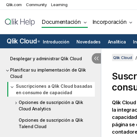
Qlik.com
Community
Learning
Documentación
Incorporación
Qlik Cloud
Introducción
Novedades
Analítica
I
®
Qlik Cloud
Desplegar y administrar Qlik Cloud
Planificar su implementación de Qlik
Suscr
Cloud
consu
Suscripciones a Qlik Cloud basadas
en consumo de capacidad
Qlik Cloud
Opciones de suscripción a Qlik
Cloud Analytics
la integra
capacidad,
Opciones de suscripción a Qlik
página se 
Talend Cloud
contadores