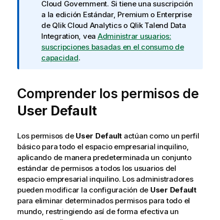
t
Cloud Government
. Si tiene una suscripción
a
a la edición Estándar, Premium o Enterprise
i
de
Qlik Cloud Analytics
o
Qlik Talend Data
n
Integration
, vea
Administrar usuarios:
f
suscripciones basadas en el consumo de
o
capacidad
.
r
m
Comprender los permisos de
a
t
User Default
i
v
a
Los permisos de
User Default
actúan como un perfil
básico para todo el espacio empresarial inquilino,
aplicando de manera predeterminada un conjunto
estándar de permisos a todos los usuarios del
espacio empresarial inquilino. Los administradores
pueden modificar la configuración de
User Default
para eliminar determinados permisos para todo el
mundo, restringiendo así de forma efectiva un