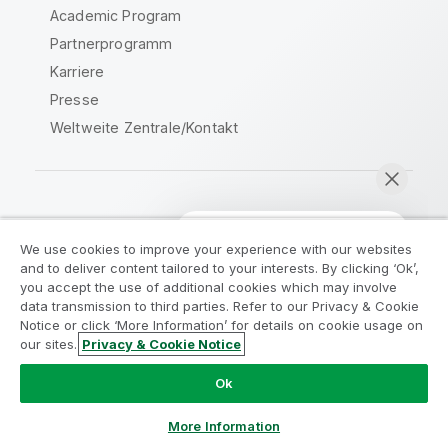
Academic Program
Partnerprogramm
Karriere
Presse
Weltweite Zentrale/Kontakt
Qlik Community
We use cookies to improve your experience with our websites
and to deliver content tailored to your interests. By clicking ‘Ok’,
Rechtliche Vereinbarungen
you accept the use of additional cookies which may involve
data transmission to third parties. Refer to our Privacy & Cookie
Produktbedingungen
Legal Policies
Notice or click ‘More Information’ for details on cookie usage on
Legal Policies
Benutzungsbedingungen
our sites.
Privacy & Cookie Notice
Jetzt chatten
Marken
Do Not Share My Info
Ok
Copyright © 1993-2026 QlikTech International AB. Alle
Rechte vorbehalten.
More Information