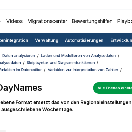
Videos
Migrationscenter
Bewertungshilfen
Playb
tenintegration
Verwaltung
Automatisierungen
Entwicklu
Daten analysieren
Laden und Modellieren von Analysedaten
nalysedaten
Skriptsyntax und Diagrammfunktionen
Variablen im Dateneditor
Variablen zur Interpretation von Zahlen
DayNames
Alle Ebenen einb
ebene Format ersetzt das von den Regionaleinstellunge
r ausgeschriebene Wochentage.