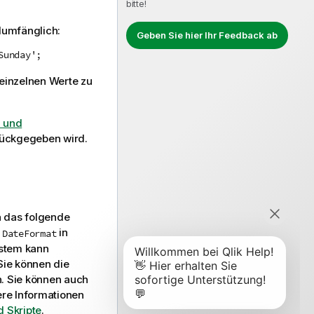
bitte!
lumfänglich:
Geben Sie hier Ihr Feedback ab
Sunday';
 einzelnen Werte zu
- und
rückgegeben wird.
a das folgende
in
 DateFormat
ystem kann
Sie können die
. Sie können auch
ere Informationen
 Skripte
.