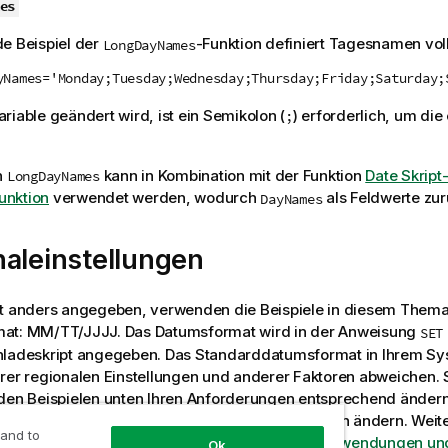
es
e Beispiel der
-Funktion definiert Tagesnamen vol
LongDayNames
yNames='Monday;Tuesday;Wednesday;Thursday;Friday;Saturday;
ariable
geändert wird, ist ein Semikolon (
) erforderlich, um die
;
n
kann in Kombination mit der Funktion
Date Skript
LongDayNames
nktion
verwendet werden, wodurch
als Feldwerte zu
DayNames
aleinstellungen
ht anders angegeben, verwenden die Beispiele in diesem Them
at: MM/TT/JJJJ. Das Datumsformat wird in der Anweisung
SET
nladeskript angegeben. Das Standarddatumsformat in Ihrem S
rer regionalen Einstellungen und anderer Faktoren abweichen. 
den Beispielen unten Ihren Anforderungen entsprechend ändern
 in Ihrem Ladeskript entsprechend den Beispielen ändern.
Weit
 and to
unter
Ändern von regionalen Einstellungen für Anwendungen und
Ok