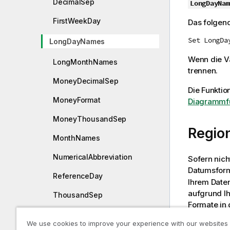
DecimalSep
LongDayNam
FirstWeekDay
Das folgend
Set LongDa
LongDayNames
Wenn die
V
LongMonthNames
trennen.
MoneyDecimalSep
Die Funktio
MoneyFormat
Diagrammfu
MoneyThousandSep
Region
MonthNames
NumericalAbbreviation
Sofern nic
Datumsform
ReferenceDay
Ihrem Date
aufgrund Ih
ThousandSep
Formate in 
TimeFormat
die Formate
We use cookies to improve your experience with our websites
finden Sie 