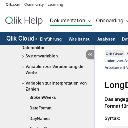
Qlik.com
Community
Learning
Skriptsyntax und
Diagrammfunktionen
Dokumentation
Onboarding
Skript-Syntax – Überblick
Skriptbefehle
Qlik Cloud
Einführung
Was ist neu
Analysen
Da
®
Arbeiten mit Variablen im
Dateneditor
Qlik Cloud
Systemvariablen
Laden von A
Variablen zur Verarbeitung der
Arbeiten mit 
Werte
Long
Variablen zur Interpretation von
Zahlen
BrokenWeeks
Das angeg
Format fü
DateFormat
Syntax:
DayNames