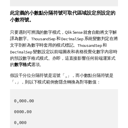
此定義的小數點分隔符號可取代區域設定所設定的
小數符號。
只要遇到可辨識的數字模式，
Qlik Sense
就會自動將文字解
譯為數字。
和
系統
變數
判定在將
ThousandSep
DecimalSep
文字剖析為數字時套用的模式標記。
和
ThousandSep
變數設定以前端
圖表
和表格視覺化數字內容時
DecimalSep
的預設數字格式模式。亦即，這直接影響任何前端運算式
的
數字格式
選項。
假設千分位分隔符號是逗號「
」，而小數點分隔符號是
,
「
」，則以下模式範例會隱含轉換為對等數值：
.
0,000.00
0000.00
0,000