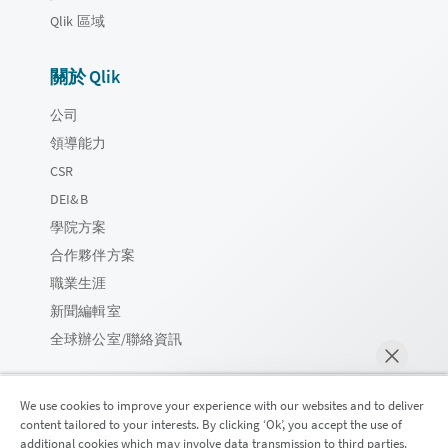
Qlik 區域
關於 Qlik
公司
領導能力
CSR
DEI&B
學院方案
合作夥伴方案
職業生涯
新聞編輯室
全球辦公室/聯絡資訊
We use cookies to improve your experience with our websites and to deliver
content tailored to your interests. By clicking ‘Ok’, you accept the use of
Qlik 社群
additional cookies which may involve data transmission to third parties.