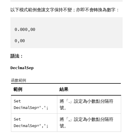
以下模式範例會讓文字保持不變；亦即不會轉換為數字：
0.000,00
0,00
語法：
DecimalSep
函數範例
範例
結果
Set
將「.」設定為小數點分隔符
DecimalSep='.';
號。
Set
將「,」設定為小數點分隔符
DecimalSep=',';
號。