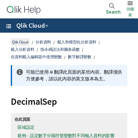
功能
Search
表
Qlik Cloud
®
Qlik Cloud
分析資料
載入和模型化分析資料
載入分析資料
指令碼語法和圖表函數
在資料載入編輯器中使用變數
數字解譯變數
可能已使用 AI 翻譯此頁面的某些內容。翻譯僅供
方便參考，請以此內容的英文版本為主。
DecimalSep
在此頁面
區域設定
範例 – 設定數字分隔符號變數對不同輸入資料的影響