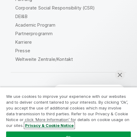
Corporate Social Responsibility (CSR)
DEI&B
Academic Program
Partnerprogramm
Karriere
Presse
Weltweite Zentrale/Kontakt
Qlik Community
We use cookies to improve your experience with our websites
and to deliver content tailored to your interests. By clicking ‘Ok’,
Rechtliche Vereinbarungen
you accept the use of additional cookies which may involve
data transmission to third parties. Refer to our Privacy & Cookie
Produktbedingungen
Legal Policies
Notice or click ‘More Information’ for details on cookie usage on
Legal Policies
Benutzungsbedingungen
our sites.
Privacy & Cookie Notice
Jetzt chatten
Marken
Do Not Share My Info